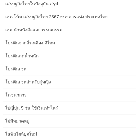
เศรษฐกิจไทยในปัจจุบัน สรุป
how to calculate your net worth
แนวโน้ม เศรษฐกิจไทย 2567 ธนาคารแห่ง ประเทศไทย
how to choose travel insurance
แนะนำหนังสือและวรรณกรรม
how to create clarity without micromanaging
โปรตีนจากถั่วเหลือง ดีไหม
how to curate your digital feeds
โปรตีนลดน้ำหนัก
how to develop laser focus
โปรตีนเชค
how to form deep emotional connections
โปรตีนเชคสำหรับผู้หญิง
how to install floating shelves
โภชนาการ
how to make your website faster
ไปญี่ปุ่น 5 วัน ใช้เงินเท่าไหร่
how to manage remote meetings
ไม่มีหมวดหมู่
how to manage screen time
ไลฟ์สไตล์ยุคใหม่
how to overcome procrastination