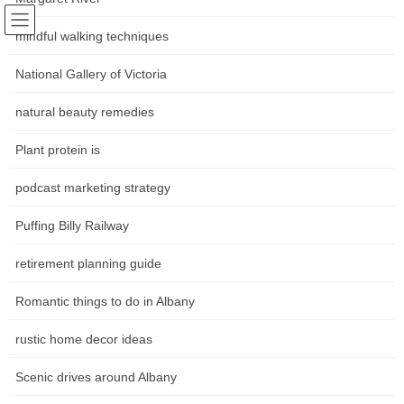
Skip
Skip
Following world trends
to
to
mindful walking techniques
Community news Movements in
the
the
content
Navigation
National Gallery of Victoria
the art world
natural beauty remedies
หน้าหลัก
Plant protein is
podcast marketing strategy
HOME
หน้าหลัก
เรื่องราวของคนรุ่นใหม่
สั่งอาหารออนไลน์จากบริการส่งอาหารที่ดีที่สุด จากร้านอาหารใกล้บ้านคุณ 1112 เดลิเวอรี่
Puffing Billy Railway
สั่งอาหารออนไลน์จากบริการส่ง
retirement planning guide
อาหารที่ดีที่สุด จากร้านอาหารใกล้
Romantic things to do in Albany
บ้านคุณ 1112 เดลิเวอรี่
rustic home decor ideas
Scenic drives around Albany