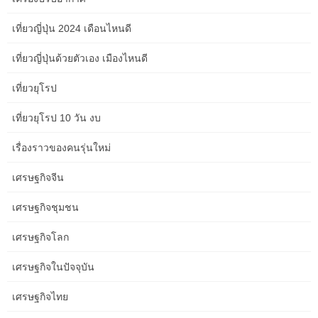
Crown Sydney
เที่ยวญี่ปุ่น 2024 เดือนไหนดี
Fremantle Prison
เที่ยวญี่ปุ่นด้วยตัวเอง เมืองไหนดี
future of robotics and AI
เที่ยวยุโรป
Google Ads for small business
เที่ยวยุโรป 10 วัน งบ
healing the inner child in adulthood
เรื่องราวของคนรุ่นใหม่
helping kids deal with emotions
เศรษฐกิจจีน
how to arrange furniture in a small room
เศรษฐกิจชุมชน
how to boost immune resilience
เศรษฐกิจโลก
how to boost your metabolism
เศรษฐกิจในปัจจุบัน
how to brighten dull skin
เศรษฐกิจไทย
how to build mental toughness