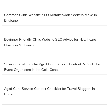
how to personalize your learning process
Common Clinic Website SEO Mistakes Job Seekers Make in
how to prep your skin before makeup
Brisbane
how to reduce financial stress
how to reduce oxidative stress
Beginner-Friendly Clinic Website SEO Advice for Healthcare
Clinics in Melbourne
how to reset digital habits
how to scale your business
Smarter Strategies for Aged Care Service Content: A Guide for
how to stay motivated every day
Event Organisers in the Gold Coast
how to talk about boundaries
Aged Care Service Content Checklist for Travel Bloggers in
how to travel with only a backpack
Hobart
how to use music to boost concentration