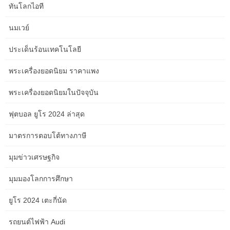
ทันโลกไอที
Planning Aged Care Service Content in Adelaide: Costs, Risks,
and Next Steps
นมเวย์
ประเด็นร้อนเทคโนโลยี
Sydney Guide to Aged Care Service Content for Aged Care
Providers
พระเครื่องยอดนิยม ราคาแพง
พระเครื่องยอดนิยมในปัจจุบัน
How NDIS Providers Can Explain Options with More Trust and
Clarity in coastal Australia
ฟุตบอล ยูโร 2024 ล่าสุด
มาตรการตอบโต้ทางภาษี
Aged Care Service Content in the Northern Territory: A Practical
มุมข่าวเศรษฐกิจ
Guide for Solo Operators
มุมมองโลกการศึกษา
Aged Care Service Content Questions Community Groups Should
ยูโร 2024 เตะกี่นัด
Ask Before Starting in South Australia
รถยนต์ไฟฟ้า Audi