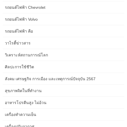
How to Improve Aged Care Service Content Without Wasting
รถยนต์ไฟฟ้า Chevrolet
Budget in regional NSW
รถยนต์ไฟฟ้า Volvo
รถยนต์ไฟฟ้า คือ
Category
วาไรตี้ข่าวสาร
Adventure and Wildlife Experiences
วิเคราะห์สถานการณ์โลก
Albany WA heritage architecture
ศิลปะการใช้ชีวิต
Albany WA shipwreck sites
สังคม เศรษฐกิจ การเมือง และเหตุการณ์ปัจจุบัน 2567
best Chrome extensions for devs
สุขภาพจิตในที่ทำงาน
Best pubs and bars in Albany
อาหารโปรตีนสูง ไม่อ้วน
Best sunset spots in Albany
เครื่องทำความเย็น
Bungle Bungles (Purnululu)
เครื่องปรับอากาศ