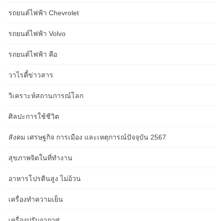
รถยนต์ไฟฟ้า Chevrolet
how to calculate your net worth
รถยนต์ไฟฟ้า Volvo
how to choose travel insurance
รถยนต์ไฟฟ้า คือ
how to create clarity without micromanaging
วาไรตี้ข่าวสาร
how to curate your digital feeds
วิเคราะห์สถานการณ์โลก
how to develop laser focus
ศิลปะการใช้ชีวิต
how to form deep emotional connections
สังคม เศรษฐกิจ การเมือง และเหตุการณ์ปัจจุบัน 2567
how to install floating shelves
สุขภาพจิตในที่ทำงาน
how to make your website faster
อาหารโปรตีนสูง ไม่อ้วน
how to manage remote meetings
เครื่องทำความเย็น
how to manage screen time
เครื่องปรับอากาศ