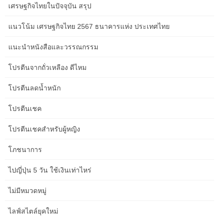
เศรษฐกิจไทยในปัจจุบัน สรุป
how to use Slack effectively
แนวโน้ม เศรษฐกิจไทย 2567 ธนาคารแห่ง ประเทศไทย
Islands and Coastal Areas
แนะนำหนังสือและวรรณกรรม
keto diet meal plan
โปรตีนจากถั่วเหลือง ดีไหม
Lake Eyre
โปรตีนลดน้ำหนัก
light therapy for mood and energy
โปรตีนเชค
long-distance relationship tips
โปรตีนเชคสำหรับผู้หญิง
machine learning for beginners
โภชนาการ
Margaret River
ไปญี่ปุ่น 5 วัน ใช้เงินเท่าไหร่
mindful walking techniques
ไม่มีหมวดหมู่
National Gallery of Victoria
ไลฟ์สไตล์ยุคใหม่
natural beauty remedies