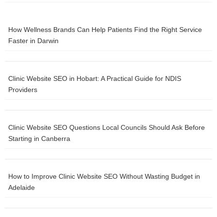
Plant protein is
How Wellness Brands Can Help Patients Find the Right Service
podcast marketing strategy
Faster in Darwin
Puffing Billy Railway
retirement planning guide
Clinic Website SEO in Hobart: A Practical Guide for NDIS
Providers
Romantic things to do in Albany
rustic home decor ideas
Clinic Website SEO Questions Local Councils Should Ask Before
Scenic drives around Albany
Starting in Canberra
screen-free hobbies to explore
How to Improve Clinic Website SEO Without Wasting Budget in
South Bank (Brisbane)
Adelaide
success starts with mindset