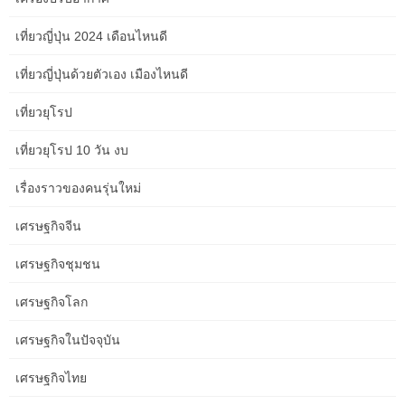
how to overcome procrastination
เที่ยวญี่ปุ่น 2024 เดือนไหนดี
how to personalize your learning process
เที่ยวญี่ปุ่นด้วยตัวเอง เมืองไหนดี
how to prep your skin before makeup
เที่ยวยุโรป
how to reduce financial stress
เที่ยวยุโรป 10 วัน งบ
how to reduce oxidative stress
เรื่องราวของคนรุ่นใหม่
how to reset digital habits
เศรษฐกิจจีน
how to scale your business
เศรษฐกิจชุมชน
how to stay motivated every day
เศรษฐกิจโลก
how to talk about boundaries
เศรษฐกิจในปัจจุบัน
how to travel with only a backpack
เศรษฐกิจไทย
how to use music to boost concentration