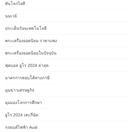
ทันโลกไอที
Crown Sydney
นมเวย์
Fremantle Prison
ประเด็นร้อนเทคโนโลยี
future of robotics and AI
พระเครื่องยอดนิยม ราคาแพง
Google Ads for small business
พระเครื่องยอดนิยมในปัจจุบัน
healing the inner child in adulthood
ฟุตบอล ยูโร 2024 ล่าสุด
helping kids deal with emotions
มาตรการตอบโต้ทางภาษี
how to arrange furniture in a small room
มุมข่าวเศรษฐกิจ
how to boost immune resilience
มุมมองโลกการศึกษา
how to boost your metabolism
ยูโร 2024 เตะกี่นัด
how to brighten dull skin
รถยนต์ไฟฟ้า Audi
how to build mental toughness