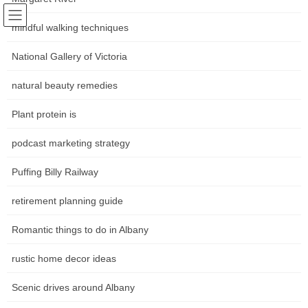
Skip
Skip
Following world trends
to
to
mindful walking techniques
Community news Movements in
the
the
content
Navigation
National Gallery of Victoria
the art world
natural beauty remedies
หน้าหลัก
Plant protein is
podcast marketing strategy
HOME
หน้าหลัก
mindful walking techniques
Puffing Billy Railway
mindful walking techniques
retirement planning guide
Walking Meditation: What It Is, The Method To
Romantic things to do in Albany
Do It, And Why
rustic home decor ideas
In our hyper-connected world, the idea of digital detox has gained
important traction as a complementary apply to mindfulness-
Scenic drives around Albany
based stress discount. A digital detox involves deliberately