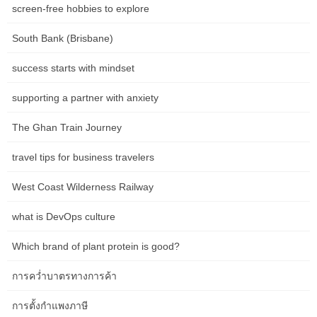
unplugging from digital units and on-line platforms to scale back
screen-free hobbies to explore
stress, improve focus, and improve general well-being. As you
deepen your own apply, you could really feel inspired to […]
South Bank (Brisbane)
success starts with mindset
Recent posts
supporting a partner with anxiety
How Wellness Brands Can Help Patients Find the Right Service
Faster in Darwin
The Ghan Train Journey
travel tips for business travelers
Clinic Website SEO in Hobart: A Practical Guide for NDIS
Providers
West Coast Wilderness Railway
what is DevOps culture
Clinic Website SEO Questions Local Councils Should Ask Before
Which brand of plant protein is good?
Starting in Canberra
การคว่ำบาตรทางการค้า
How to Improve Clinic Website SEO Without Wasting Budget in
การตั้งกำแพงภาษี
Adelaide