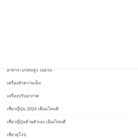
วาไรตี้ข่าวสาร
วิเคราะห์สถานการณ์โลก
ศิลปะการใช้ชีวิต
สังคม เศรษฐกิจ การเมือง และเหตุการณ์ปัจจุบัน 2567
สุขภาพจิตในที่ทำงาน
อาหารโปรตีนสูง ไม่อ้วน
เครื่องทำความเย็น
เครื่องปรับอากาศ
เที่ยวญี่ปุ่น 2024 เดือนไหนดี
เที่ยวญี่ปุ่นด้วยตัวเอง เมืองไหนดี
เที่ยวยุโรป