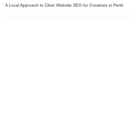
supporting a partner with anxiety
A Local Approach to Clinic Website SEO for Creatives in Perth
The Ghan Train Journey
travel tips for business travelers
West Coast Wilderness Railway
what is DevOps culture
Which brand of plant protein is good?
การคว่ำบาตรทางการค้า
การตั้งกำแพงภาษี
การเมืองไทย
การเรียกเก็บภาษีตอบโต้
ข่าว การเงิน ธนาคาร