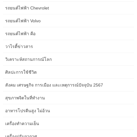
รถยนต์ไฟฟ้า Chevrolet
Ice hockey has a passionate following in Albany, and the region
รถยนต์ไฟฟ้า Volvo
has contributed its share of talented players to the sport.
รถยนต์ไฟฟ้า คือ
The Legacy of the Albany Capitals
วาไรตี้ข่าวสาร
วิเคราะห์สถานการณ์โลก
While the professional team has changed names and leagues
over the years (formerly the Albany River Rats, then the Albany
ศิลปะการใช้ชีวิต
Devils), the spirit of hockey in the area remains. Players who have
come through these organizations often represent a tough, skilled
สังคม เศรษฐกิจ การเมือง และเหตุการณ์ปัจจุบัน 2567
style of play.
สุขภาพจิตในที่ทำงาน
The
Times Union Center
has been a hub for professional
hockey, showcasing talent that has progressed to the NHL and
อาหารโปรตีนสูง ไม่อ้วน
beyond.
เครื่องทำความเย็น
Actionable Takeaway:
Research the history of professional
hockey teams in Albany and follow the careers of former players
เครื่องปรับอากาศ