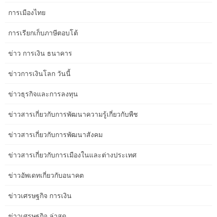
Related Posts
การเมืองไทย
Albany’s Sporting Heroes:
การเรียกเก็บภาษีตอบโต้
Local Athletes to Watch
ข่าว การเงิน ธนาคาร
Albany, New York, has a rich tradition of producing remarkable
ข่าวการเงินโลก วันนี้
athletic talent. From local courts and fields to national stages,
ข่าวธุรกิจและการลงทุน
these athletes represent the grit and determination of the Capital
Region. Here’s a look at some local heroes and emerging stars to
ข่าวสารเกี่ยวกับการพัฒนาความรู้เกี่ยวกับพืช
keep an eye on.
ข่าวสารเกี่ยวกับการพัฒนาสังคม
ข่าวสารเกี่ยวกับการเมืองในและต่างประเทศ
Basketball Brilliance: From Siena to
the Pros
ข่าวอัพเดทเกี่ยวกับอนาคต
ข่าวเศรษฐกิจ การเงิน
The hardwood has long been a proving ground for Albany
ข่าวเศรษฐกิจ ล่าสุด