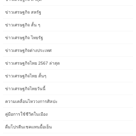
athletes. The legacy of basketball in the area is strong, with many
players making significant impacts.
ข่าวเศรษฐกิจ สหรัฐ
ข่าวเศรษฐกิจ สั้น ๆ
Notable Siena College Stars
ข่าวเศรษฐกิจ ไทยรัฐ
Siena College
, located just outside Albany in Loudonville, has
ข่าวเศรษฐกิจต่างประเทศ
consistently produced standout players. Keep an eye on athletes
who have honed their skills in the Metro Atlantic Athletic
ข่าวเศรษฐกิจไทย 2567 ล่าสุด
Conference (MAAC).
ข่าวเศรษฐกิจไทย สั้นๆ
Many former Siena Saints have gone on to professional careers,
demonstrating the high level of talent nurtured in the Capital
ข่าวเศรษฐกิจไทยวันนี้
Region. Their journeys inspire the next generation.
ความเคลื่อนไหววงการศิลปะ
Actionable Takeaway:
Follow Siena Basketball’s official social
media channels and athletic department news for updates on
คู่มือการใช้ชีวิตในเมือง
current players and alumni achievements.
ดื่มโปรตีนเชคแทนมื้อเย็น