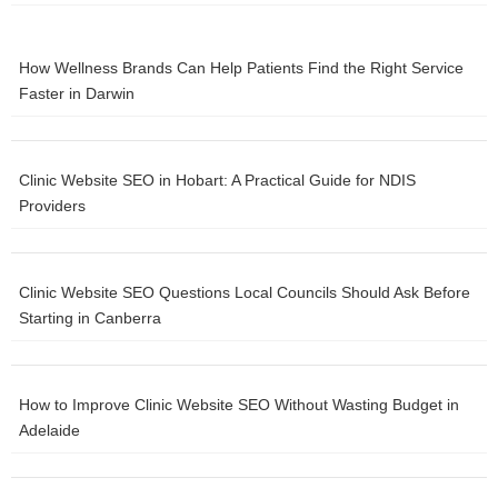
Actionable Takeaway:
Follow results from the New York State
Public High School Athletic Association (NYSPHSAA) track and
field championships to identify top local performers.
How Wellness Brands Can Help Patients Find the Right Service
Faster in Darwin
Collegiate Athletes Making Waves
Clinic Website SEO in Hobart: A Practical Guide for NDIS
Graduates from Albany-area high schools often continue their
Providers
track and field careers at universities across the country. Many
compete at the NCAA Division I level.
Clinic Website SEO Questions Local Councils Should Ask Before
These athletes represent a diverse range of disciplines within
Starting in Canberra
track and field, showcasing the breadth of talent emerging from
the region.
Actionable Takeaway:
Search NCAA Division I track and field
How to Improve Clinic Website SEO Without Wasting Budget in
rosters for athletes with connections to Albany or the Capital
Adelaide
Region.