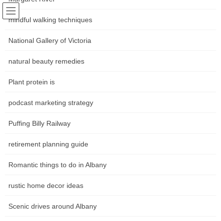
Skip
Skip
Following world trends
to
to
mindful walking techniques
Community news Movements in
the
the
content
Navigation
National Gallery of Victoria
the art world
natural beauty remedies
หน้าหลัก
Plant protein is
podcast marketing strategy
HOME
หน้าหลัก
ไม่มีหมวดหมู่
Albany’s Sporting Heroes: Local Athletes to Watch
Puffing Billy Railway
Albany’s Sporting Heroes: Local
retirement planning guide
Athletes to Watch
Romantic things to do in Albany
rustic home decor ideas
Scenic drives around Albany