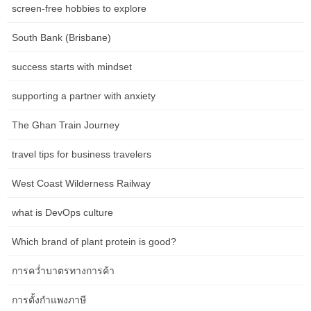
screen-free hobbies to explore
South Bank (Brisbane)
success starts with mindset
supporting a partner with anxiety
The Ghan Train Journey
Table of Contents
travel tips for business travelers
Albany’s Sporting Heroes: Local Athletes to Watch
Basketball Brilliance: From Siena to the Pros
West Coast Wilderness Railway
Notable Siena College Stars
Emerging Local Talent
Hockey’s Powerhouses: The Albany Capitals and Beyond
what is DevOps culture
The Legacy of the Albany Capitals
Junior Hockey and Youth Development
Which brand of plant protein is good?
Track and Field: Speed and Endurance from the Capital
Local High School Track Stars
การคว่ำบาตรทางการค้า
Collegiate Athletes Making Waves
Other Sports to Watch: Football, Soccer, and More
Football Prospects
การตั้งกำแพงภาษี
Soccer and Emerging Sports