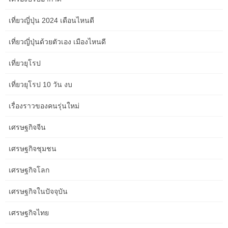
who have achieved NHL success.
เที่ยวญี่ปุ่น 2024 เดือนไหนดี
Junior Hockey and Youth
เที่ยวญี่ปุ่นด้วยตัวเอง เมืองไหนดี
Development
เที่ยวยุโรป
เที่ยวยุโรป 10 วัน งบ
The foundation for hockey success is built early. Junior hockey
leagues and robust youth development programs in the Albany
เรื่องราวของคนรุ่นใหม่
area are crucial.
เศรษฐกิจจีน
Organizations like the
Albany Academy for Hockey
and various
local rinks foster talent from a young age. Watching these young
เศรษฐกิจชุมชน
players develop is a glimpse into the future of the sport.
เศรษฐกิจโลก
Actionable Takeaway:
Check schedules for local junior hockey
teams and youth tournaments to scout developing talent.
เศรษฐกิจในปัจจุบัน
เศรษฐกิจไทย