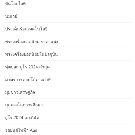
Emerging Local Talent
ทันโลกไอที
นมเวย์
The high school and AAU circuits in Albany are fertile grounds for
future stars. Many young athletes are already showcasing elite
ประเด็นร้อนเทคโนโลยี
skills and dedication.
พระเครื่องยอดนิยม ราคาแพง
Look for players from prominent Albany-area high schools like
พระเครื่องยอดนิยมในปัจจุบัน
Albany High School
,
Christian Brothers Academy (CBA)
, and
Colonie High School
. Their performance in state championships
ฟุตบอล ยูโร 2024 ล่าสุด
can be a strong indicator of future success.
มาตรการตอบโต้ทางภาษี
Actionable Takeaway:
Attend local high school basketball games
or follow local sports news outlets that cover high school athletics
มุมข่าวเศรษฐกิจ
to identify rising stars.
มุมมองโลกการศึกษา
ยูโร 2024 เตะกี่นัด
Hockey’s Powerhouses: The Albany
Capitals and Beyond
รถยนต์ไฟฟ้า Audi