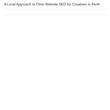
การ์ด ประธานธนาคารกลางยุโรป… Investing.com – ธนาคารกลาง
A Local Approach to Clinic Website SEO for Creatives in Perth
จีนยังคงอัตราดอกเบี้ยเงินกู้ลูกค้าชั้นดีไว้ในระดับต่ำสุดเป็น
ประวัติการณ์ในวันนี้ตามที่คาดการณ์กันอย่างกว้างขวาง… InfoQuest
– ดัชนีนิกเกอิตลาดหุ้นโตเกียวปิดพุ่งในวันนี้ (1 มี.ค.) ทำจุดสูงสุดใหม่
เป็นประวัติการณ์ใกล้ทะลุระดับ forty,000 จุด เนื่องจากนักลงทุนคลาย
วิตกเรื่องภาวะเศรษฐกิจของสหรัฐ… InfoQuest – สัญญาน้ำมันดิบ
เวสต์เท็กซัส (WTI) ตลาดนิวยอร์กปิดพุ่งขึ้นในวันศุกร์ (1 มี.ค.) หลังมี
รายงานว่า กลุ่มประเทศผู้ส่งออกน้ำมัน (โอเปก) และชาติพันธมิตร
หรือโอเปกพลัส…
มุมข่าวเศรษฐกิจ
Previous article
โลกธุรกิจ ไทยยามาฮ่า ประกาศ
ทวงบัลลังก์แชมป์ เอเชีย โร้ดเรซ
ซิ่ง แชมเปี้ยนชิพ 2024
แนะนำหนังสือและวรรณกรรม
Next article
ข่าวเศรษฐกิจ เทรดทอง ซื้อทอง
ออนไลน์ ลงทุนทองคำ