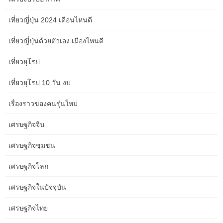
InfoQuest – ตลาดหุ้นยุโรปปิดบวกในวันศุกร์ (1 มี.ค.) แตะระดับสูงสุด
เป็นประวัติการณ์ครั้งใหม่ โดยได้แรงหนุนจากการปรับตัวขึ้นของหุ้น
เที่ยวญี่ปุ่น 2024 เดือนไหนดี
กลุ่มที่อ่อนไหวต่ออัตราดอกเบี้ย… Investing.com — ฤดูกาลรายได้เริ่ม
เที่ยวญี่ปุ่นด้วยตัวเอง เมืองไหนดี
ขึ้น ธนาคารกลางขนาดใหญ่เริ่มการประชุมครั้งแรกของปี 2024 และ
ข้อมูล PMI จะแสดงให้เห็นว่าเศรษฐกิจโลกปรับตัวดีขึ้นในช่วงต้นปี
เที่ยวยุโรป
อย่างไรนี่คือ 5… Investing.com — ธนาคารกลางสหรัฐคงอัตรา
ดอกเบี้ยไว้เท่าเดิมในวันพุธ และยินดีกับความคืบหน้าเพิ่มเติมของอัตรา
เที่ยวยุโรป 10 วัน งบ
เงินเฟ้อ แม้ว่าจะส่งสัญญาณว่าไม่มีการเร่งรีบในการปรับลดอัตรา
ดอกเบี้ย… Investing.com – สัปดาห์วันหยุดที่กำลังจะมาถึงนี้ นักลงทุน
เรื่องราวของคนรุ่นใหม่
จะจับตาดูรายงานการประชุมของธนาคารกลางสหรัฐฉบับล่าสุดเพื่อ
หาข้อมูลเชิงลึกใหม่ ๆ เกี่ยวกับทิศทางของนโยบายการเงิน…
เศรษฐกิจจีน
InfoQuest – ดัชนีนิกเกอิตลาดหุ้นโตเกียวปิดภาคเช้าพุ่งในวันนี้ (1
มี.ค.) แตะระดับสูงสุดใหม่เป็นประวัติการณ์ นำโดยหุ้นกลุ่มเทคโนโลยี
เศรษฐกิจชุมชน
ที่ปรับตัวขึ้นตามตลาดหุ้นสหรัฐเมื่อวานนี้… InfoQuest – สัญญา
เศรษฐกิจโลก
ทองคำตลาดนิวยอร์กปิดพุ่งขึ้นในการซื้อขายเมื่อวันศุกร์ (1 มี.ค.) โดย
ได้แรงหนุนจากการที่ดอลลาร์สหรัฐอ่อนค่าลง และอัตราผลตอบแทน
เศรษฐกิจในปัจจุบัน
พันธบัตรปรับตัวลงทั้งนี้…
เศรษฐกิจไทย