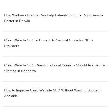
สัปดาห์…
Investing.com – กิจกรรมภาคการผลิตของจีนหดตัวตามที่คาดไว้ใน
How Wellness Brands Can Help Patients Find the Right Service
เดือนกุมภาพันธ์ หลังได้รับแรงสนับสนุนจากความต้องการที่เพิ่มขึ้น
Faster in Darwin
เพียงเล็กน้อยในช่วงวันหยุดตรุษจีน… Investing.com – ในวันนี้จะมี
การเปิดเผยรายงานอัตราเงินเฟ้อในสหรัฐอเมริกาสำหรับเดือน
ธันวาคม ซึ่งเป็นหนึ่งในมาตรวัดของธนาคารกลางสหรัฐ (Fed)…
Investing.com — ข้อมูลยอดค้าปลีกและรายได้ของธนาคารจะเป็น
Clinic Website SEO in Hobart: A Practical Guide for NDIS
ไฮไลต์ของสัปดาห์วันหยุดที่แสนสั้นนี้ เนื่องจากตลาดต่างรอคอยข้อมูล
Providers
เชิงลึกเพิ่มเติมเกี่ยวกับสุขภาพของผู้บริโภคในสหรัฐฯ… Investing.com
– หลังจากรายงานการจ้างงานที่แข็งแกร่งเมื่อวันศุกร์ ทำให้ธนาคาร
กลางสหรัฐมีแนวโน้มว่าจะชะลอการปรับลดอัตราดอกเบี้ยออกไป…
Clinic Website SEO Questions Local Councils Should Ask Before
Starting in Canberra
InfoQuest – ตลาดหุ้นลอนดอนปิดบวกในวันศุกร์ (1 มี.ค.) ตามทิศทาง
ตลาดหุ้นทั่วโลก เนื่องจากนักลงทุนขานรับการเปิดเผยข้อมูลเงินเฟ้อที่
ชะลอลงในสหรัฐ… Investing.com – การส่งออกของญี่ปุ่นขยายตัวเกิน
คาดในเดือนมกราคม หลังได้แรงหนุนจากความต้องการรถยนต์และ
How to Improve Clinic Website SEO Without Wasting Budget in
อิเล็กทรอนิกส์ในต่างประเทศที่ดีขึ้น… Investing.com – ในวันนี้ตลาด
Adelaide
กำลังรอการเปิดเผยข้อมูลเงินเฟ้อประจำเดือนธันวาคมของยูโรโซน
นอกจากนี้ตลาดยังต้องให้ความสนใจต่อแถลงการณ์ของคริสติน ลา