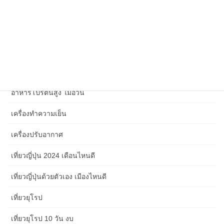
วิเคราะห์สถานการณ์โลก
ศิลปะการใช้ชีวิต
สังคม เศรษฐกิจ การเมือง และเหตุการณ์ปัจจุบัน 2567
สุขภาพจิตในที่ทำงาน
อาหารโปรตีนสูง ไม่อ้วน
เครื่องทำความเย็น
เครื่องปรับอากาศ
เที่ยวญี่ปุ่น 2024 เดือนไหนดี
เที่ยวญี่ปุ่นด้วยตัวเอง เมืองไหนดี
เที่ยวยุโรป
เที่ยวยุโรป 10 วัน งบ