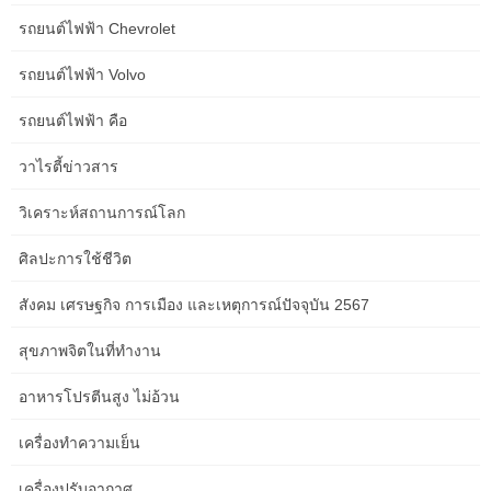
จากวานนี้บาททองคำละ 400 ตามสถานการณ์ราคาทองในตลาดโลก
รถยนต์ไฟฟ้า Chevrolet
โดยเปิดตลาดเมื่อเวลา 09.09 น.
รถยนต์ไฟฟ้า Volvo
InfoQuest – ดอลลาร์สหรัฐอ่อนค่าเมื่อเทียบกับสกุลเงินหลัก ๆ ในการ
ซื้อขายที่ตลาดปริวรรตเงินตรานิวยอร์กในวันศุกร์ (1 มี.ค.) หลังการ
รถยนต์ไฟฟ้า คือ
เปิดเผยข้อมูลเศรษฐกิจสหรัฐที่อ่อนแอเกินคาด… Investing.com – การ
ส่งออกที่สำคัญที่ไม่ใช่น้ำมันของสิงคโปร์ดีดตัวขึ้นอย่างรวดเร็วใน
วาไรตี้ข่าวสาร
เดือนมกราคม หลังได้รับแรงหนุนจากความต้องการที่เพิ่มขึ้นในจีนและ
เอเชียตะวันออกเฉียงใต้… Investing.com – จับตาตัวเลขเงินเฟ้อ
วิเคราะห์สถานการณ์โลก
สหรัฐฯ ในวันอังคาร ขณะที่ตลาดมองหาเบาะแสเกี่ยวกับช่วงเวลาของ
ศิลปะการใช้ชีวิต
การปรับลดอัตราดอกเบี้ยจากธนาคารกลางสหรัฐ ฤดูกาลรายงานผล
ประกอบการยังคงดำเนินต่อไป… Investing.com – CPI ของจีนขยาย
สังคม เศรษฐกิจ การเมือง และเหตุการณ์ปัจจุบัน 2567
ตัวน้อยกว่าที่คาดการณ์ไว้ในเดือนมกราคม เนื่องจากช่วงวันหยุดปีใหม่
กระตุ้นให้เกิดการใช้จ่ายเพิ่มขึ้นอย่างจำกัด… InfoQuest – ตลาดหุ้น
สุขภาพจิตในที่ทำงาน
เอเชียปิดภาคเช้าบวกในวันนี้ (1 มี.ค.) ขณะที่นักลงทุนประเมินข้อมูล
การผลิตจากจีนแผ่นดินใหญ่ และดัชนีนิกเกอิของตลาดหุ้นญี่ปุ่นพุ่งแตะ
อาหารโปรตีนสูง ไม่อ้วน
ระดับสูงเป็นประวัติการณ์… InfoQuest – ราคาน้ำมัน WTI ปรับตัวขึ้น
เหนือระดับ 79 ดอลลาร์ หลังมีรายงานว่า กลุ่มประเทศผู้ส่งออกน้ำมัน
เครื่องทำความเย็น
(โอเปก) และชาติพันธมิตร หรือโอเปกพลัส…
เครื่องปรับอากาศ