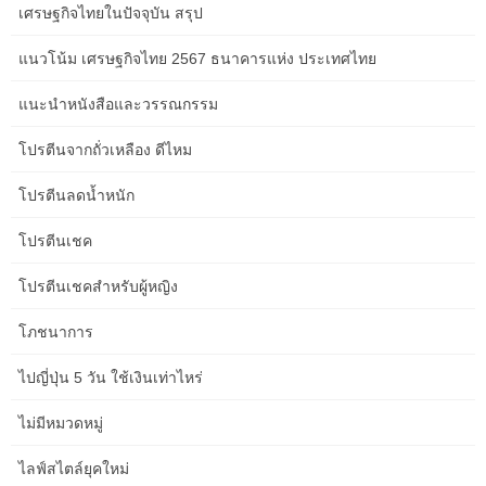
เศรษฐกิจไทยในปัจจุบัน สรุป
แนวโน้ม เศรษฐกิจไทย 2567 ธนาคารแห่ง ประเทศไทย
แนะนำหนังสือและวรรณกรรม
โปรตีนจากถั่วเหลือง ดีไหม
โปรตีนลดน้ำหนัก
โปรตีนเชค
Investing.com – ธนาคารกลางญี่ปุ่นได้รับความคาดหวังจากตลาด
อย่างกว้างขวางว่าจะไม่เปลี่ยนแปลงนโยบายที่ผ่อนคลายเป็นพิเศษ
โปรตีนเชคสำหรับผู้หญิง
ของตนในช่วงสรุปการประชุมวันอังคารนี้… Investing.com – ในวันนี้
จะมีการเปิดเผยรายงานการประชุมล่าสุดของ Bank of Japan…
โภชนาการ
Investing.com – อัตราเงินเฟ้อจะอยู่ในความสนใจ ฤดูกาลรายงานผล
กำไรกำลังคลี่คลายลง และราคาน้ำมันยังคงมีความผันผวน…
ไปญี่ปุ่น 5 วัน ใช้เงินเท่าไหร่
Investing.com – ยอดค้าปลีกของออสเตรเลียเพิ่มขึ้นเล็กน้อยใน
ไตรมาสที่สี่ของปี 2023 โดยได้แรงหนุนจากส่วนลดที่เพิ่มขึ้นในช่วง
ไม่มีหมวดหมู่
เทศกาลวันหยุด… Investing.com — ราคาหุ้นฟิวเจอร์สของสหรัฐฯ
ส่วนใหญ่จะอยู่เหนือเส้นแฟลตไลน์ก่อนเข้าสู่วันซื้อขายสุดท้ายของ
ไลฟ์สไตล์ยุคใหม่