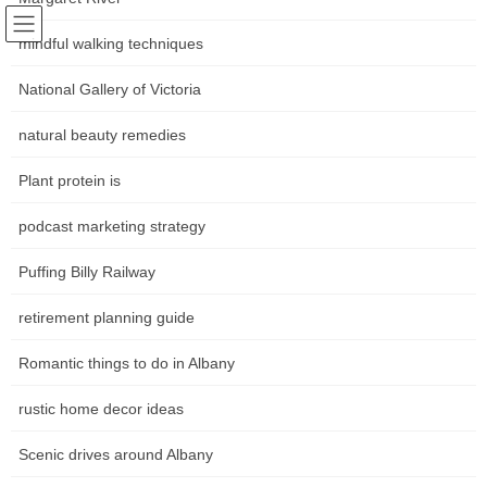
Skip
Skip
Following world trends
to
to
mindful walking techniques
Community news Movements in
the
the
content
Navigation
National Gallery of Victoria
the art world
natural beauty remedies
หน้าหลัก
Plant protein is
podcast marketing strategy
HOME
หน้าหลัก
วิเคราะห์สถานการณ์โลก
สศอ ชี้ หนี้ครัวเรือนพุ่ง เศรษฐกิจฟื้นช้า กดดัชนี Mpi หดตัว 294% Thai Pbs Information
ข่าวไทยพีบีเอส
Puffing Billy Railway
retirement planning guide
สศอ ชี้ หนี้ครัวเรือนพุ่ง เศรษฐกิจฟื้น
ช้า กดดัชนี Mpi หดตัว 294% Thai
Romantic things to do in Albany
Pbs Information ข่าวไทยพีบีเอส
rustic home decor ideas
Scenic drives around Albany