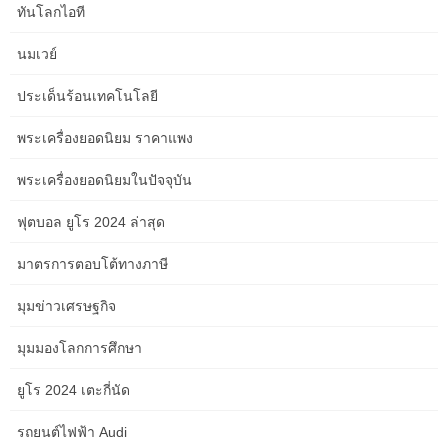
ทันโลกไอที
นมเวย์
ประเด็นร้อนเทคโนโลยี
พระเครื่องยอดนิยม ราคาแพง
พระเครื่องยอดนิยมในปัจจุบัน
ฟุตบอล ยูโร 2024 ล่าสุด
Investing.com – ธนาคารกลางจีนปรับลดอัตราดอกเบี้ยเงินกู้ลูกค้าชั้น
ดีระยะเวลา 5 ปีลงมากกว่าที่คาดในวันนี้… Investing.com – ในวันนี้
มาตรการตอบโต้ทางภาษี
จะมีการเปิดเผยรายงานการประชุมนโยบายการเงินครั้งล่าสุดของ
ธนาคารกลางสหรัฐฯ… ธนาคารแห่งประเทศไทยยอมรับเศรษฐกิจโต
มุมข่าวเศรษฐกิจ
ต่ำกว่าที่คาดไว้ ไทยยังเผชิญปัจจัยที่ไม่มั่นคงนักทั้งในและนอกประเทศ
มุมมองโลกการศึกษา
ทำให้ต้องลดดอกเบี้ยลงเหลือ 1.25% เมื่อต้นเดือน พ.ย. InfoQuest –
สกุลเงินดอลลาร์สหรัฐแข็งค่าขึ้นสู่กรอบล่างของระดับ one hundred
ยูโร 2024 เตะกี่นัด
fifty เยนในการซื้อขายที่ตลาดโตเกียววันนี้ (1 มี.ค.) หลังจากที่นายคา
ซูโอะ อุเอดะ ผู้ว่าการธนาคารกลางญี่ปุ่น (BOJ)… InfoQuest –
รถยนต์ไฟฟ้า Audi
สมาคมค้าทองคำ เปิดเผยว่า ราคาทองในประเทศเช้านี้ปรับตัวสูงขึ้น