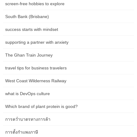
screen-free hobbies to explore
South Bank (Brisbane)
success starts with mindset
supporting a partner with anxiety
The Ghan Train Journey
travel tips for business travelers
Investing.com – ในวันนี้จะมีการเปิดเผยรายงานการประชุมนโยบาย
การเงินครั้งล่าสุดของธนาคารกลางยุโรป… InfoQuest – SET ปิดวัน
West Coast Wilderness Railway
นี้ที่ 1,367.42 จุด ลดลง 3.25 จุด (-0.24%) มูลค่าซื้อขาย 49,556.62
ล้านบาทการซื้อขายหุ้นวันนี้ดัชนีเคลื่อนไหวในกรอบแคบๆ โดยทำจุด
what is DevOps culture
ต่ำสุด 1,364.31 จุด… Investing.com – เครื่องมือติดตามอัตราดอกเบี้ย
ของเฟดเปิดเผยในวันนี้ว่านักลงทุนเพิ่มเดิมพันว่ามีโอกาสมากขึ้นที่เฟด
Which brand of plant protein is good?
จะยังคงอัตราดอกเบี้ยไว้ในเดือนมีนาคม… Investing.com — สัปดาห์นี้
จะเป็นสัปดาห์ที่เต็มไปด้วยความเคลื่อนไหวในตลาด โดยจะมีการ
การคว่ำบาตรทางการค้า
ประชุมครั้งแรกของปีของธนาคารกลางสหรัฐ รายได้จากบริษัทในกลุ่ม
การตั้งกำแพงภาษี
เทคโนโลยีกำลังมา…