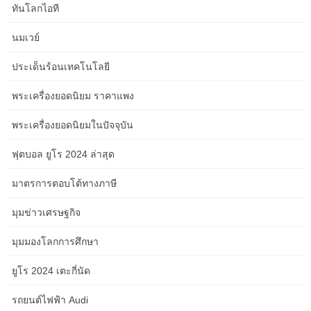
Related Posts
ทันโลกไอที
นมเวย์
การปฏิบัติตามข้อกำหนดการค้าโลก World Trade Compliance
ประเด็นร้อนเทคโนโลยี
การคว่ำบาตรการค้าเป็นรากฐานที่สำคัญของนโยบายต่างประเทศ
สำหรับรัฐบาลทั่วโลกและใช้เพื่อลงโทษการละเมิดกฎหมายระหว่าง
พระเครื่องยอดนิยม ราคาแพง
ประเทศและการละเมิดสิทธิมนุษยชนหรือเพื่อเพิ่มความมั่นคงของชาติ
ดังนั้นการคว่ำบาตรการค้าจะถูกบังคับใช้อย่างเคร่งครัดโดยหน่วยงาน
พระเครื่องยอดนิยมในปัจจุบัน
กำกับดูแลซึ่งหมายความว่าธนาคารสถาบันการเงินและผู้ให้บริการอื่น
ๆ ควรติดตามการปฏิบัติตามกฎระเบียบของพวกเขาอย่างรอบคอบเพื่อ
ฟุตบอล ยูโร 2024 ล่าสุด
ให้แน่ใจว่าพวกเขาจะไม่ได้รับการลงโทษที่สำคัญหรือค่าใช้จ่ายทาง
อาญา บริษัท จะต้องตรวจสอบให้แน่ใจว่าพวกเขาดำเนินงานตามการ
มาตรการตอบโต้ทางภาษี
คว่ำบาตรการค้าเมื่อขึ้นเครื่องลูกค้าใหม่และจัดการธุรกรรม ในทาง
มุมข่าวเศรษฐกิจ
ปฏิบัติสิ่งนี้หมายถึงการใช้โซลูชันการคัดกรองการคว่ำบาตรซึ่งเป็น
ส่วนหนึ่งของโปรแกรม AML/CFT ของพวกเขาและตรวจสอบลูกค้ากับ
มุมมองโลกการศึกษา
รายการการคว่ำบาตรระหว่างประเทศที่เกี่ยวข้อง (เช่นรายการ SDN)
หากพบการจับคู่ บริษัท ควรดำเนินการตอบสนองการปฏิบัติตามที่
ยูโร 2024 เตะกี่นัด
เหมาะสมรวมถึงการระงับการทำธุรกรรมสินทรัพย์แช่แข็งและการแจ้ง
หน่วยงานที่เหมาะสม รัฐบาลส่วนใหญ่ได้จัดตั้งหน่วยงานบังคับใช้เพื่อ
รถยนต์ไฟฟ้า Audi
จัดการการดำเนินการคว่ำบาตรการค้า…