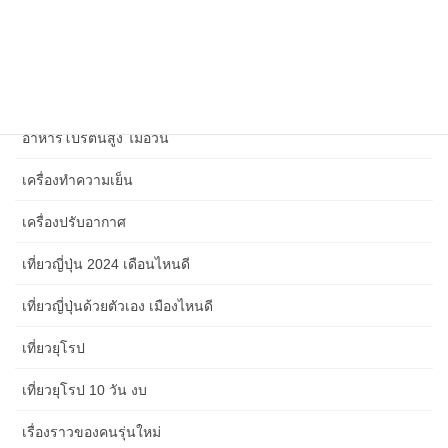
ศิลปะการใช้ชีวิต
สังคม เศรษฐกิจ การเมือง และเหตุการณ์ปัจจุบัน 2567
สุขภาพจิตในที่ทำงาน
อาหารโปรตีนสูง ไม่อ้วน
เครื่องทำความเย็น
เครื่องปรับอากาศ
เที่ยวญี่ปุ่น 2024 เดือนไหนดี
เที่ยวญี่ปุ่นด้วยตัวเอง เมืองไหนดี
เที่ยวยุโรป
เที่ยวยุโรป 10 วัน งบ
เรื่องราวของคนรุ่นใหม่