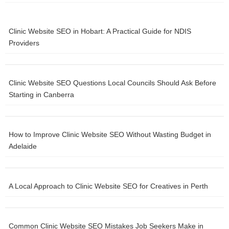
Category
Clinic Website SEO in Hobart: A Practical Guide for NDIS
Adventure and Wildlife Experiences
Providers
Albany WA heritage architecture
Clinic Website SEO Questions Local Councils Should Ask Before
Albany WA shipwreck sites
Starting in Canberra
best Chrome extensions for devs
Best pubs and bars in Albany
How to Improve Clinic Website SEO Without Wasting Budget in
Adelaide
Best sunset spots in Albany
Bungle Bungles (Purnululu)
A Local Approach to Clinic Website SEO for Creatives in Perth
Crown Sydney
Fremantle Prison
Common Clinic Website SEO Mistakes Job Seekers Make in