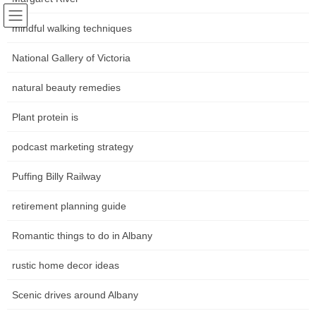
Skip
Skip
Following world trends
to
to
mindful walking techniques
Community news Movements in
the
the
content
Navigation
National Gallery of Victoria
the art world
natural beauty remedies
หน้าหลัก
Plant protein is
podcast marketing strategy
HOME
หน้าหลัก
การคว่ำบาตรทางการค้า
What Are Trade Sanctions?
Puffing Billy Railway
What Are Trade Sanctions?
retirement planning guide
การคว่ำบาตรการค้าเป็นรากฐานที่สำคัญของนโยบายต่างประเทศ
Romantic things to do in Albany
สำหรับรัฐบาลทั่วโลกและใช้เพื่อลงโทษการละเมิดกฎหมายระหว่าง
ประเทศและการละเมิดสิทธิมนุษยชนหรือเพื่อเพิ่มความมั่นคงของชาติ
rustic home decor ideas
ดังนั้นการคว่ำบาตรการค้าจะถูกบังคับใช้อย่างเคร่งครัดโดยหน่วยงาน
กำกับดูแลซึ่งหมายความว่าธนาคารสถาบันการเงินและผู้ให้บริการอื่น
Scenic drives around Albany
ๆ ควรติดตามการปฏิบัติตามกฎระเบียบของพวกเขาอย่างรอบคอบเพื่อ