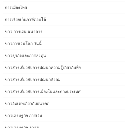
การค้าร่วมกัน สหรัฐอเมริกาสหราชอาณาจักรและสหภาพยุโรปคว่ำ
การเมืองไทย
บาตรรัสเซียเพื่อตอบสนองต่อการรุกรานของแหลมไครเมียปี 2014
การกดขี่ประท้วงการประท้วงสนับสนุนประชาธิปไตยและการจับกุม
การเรียกเก็บภาษีตอบโต้
ผู้นำฝ่ายค้าน Alexei Navalny ชื่อทั้งหมดที่รวมอยู่ในหน้านี้เป็นเรื่อง
โกหกและมีวัตถุประสงค์เพื่อแสดงให้เห็นถึงฟังก์ชั่นผลิตภัณฑ์ของเรา
ข่าว การเงิน ธนาคาร
ความคล้ายคลึงกับคนหรือเหตุการณ์ในโลกแห่งความเป็นจริงนั้นเป็น
เรื่องบังเอิญ
ข่าวการเงินโลก วันนี้
การคว่ำบาตรทางการค้า
ข่าวธุรกิจและการลงทุน
งานนี้ได้รับใบอนุญาตภายใต้ Creative Commons Attribution-
Noncommercial-No Derivative Works four.zero ใบอนุญาตระหว่าง
ข่าวสารเกี่ยวกับการพัฒนาความรู้เกี่ยวกับพืช
ประเทศ
ข่าวสารเกี่ยวกับการพัฒนาสังคม
ข่าวสารเกี่ยวกับการเมืองในและต่างประเทศ
ข่าวอัพเดทเกี่ยวกับอนาคต
ข่าวเศรษฐกิจ การเงิน
ข่าวเศรษฐกิจ ล่าสุด