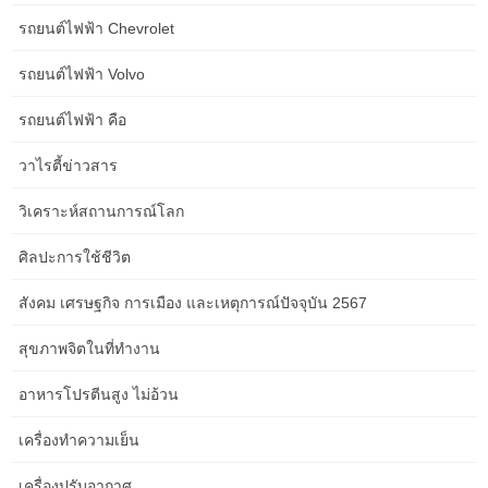
รถยนต์ไฟฟ้า Chevrolet
Trade Attending To Know Wcwr West Coast Wilderness Railway
รถยนต์ไฟฟ้า Volvo
Onboard guides present reside commentary and can share
fascinating stories of the hardships of the…
รถยนต์ไฟฟ้า คือ
วาไรตี้ข่าวสาร
วิเคราะห์สถานการณ์โลก
ไม่มีหมวดหมู่
Previous article
ศิลปะการใช้ชีวิต
มาตรการตอบโต้การอุดหนุน
Countervailing Responsibility:
สังคม เศรษฐกิจ การเมือง และเหตุการณ์ปัจจุบัน 2567
Cvd Km Ftiorth
สุขภาพจิตในที่ทำงาน
Best sunset spots in Albany
Next article
อาหารโปรตีนสูง ไม่อ้วน
Nanarup Seashore Dawn,
Albany Australia
เครื่องทำความเย็น
เครื่องปรับอากาศ