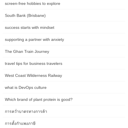
screen-free hobbies to explore
ให้แน่ใจว่าพวกเขาจะไม่ได้รับการลงโทษที่สำคัญหรือค่าใช้จ่ายทาง
อาญา บริษัท จะต้องตรวจสอบให้แน่ใจว่าพวกเขาดำเนินงานตามการ
South Bank (Brisbane)
คว่ำบาตรการค้าเมื่อขึ้นเครื่องลูกค้าใหม่และจัดการธุรกรรม ในทาง
ปฏิบัติสิ่งนี้หมายถึงการใช้โซลูชันการคัดกรองการคว่ำบาตรซึ่งเป็น
success starts with mindset
ส่วนหนึ่งของโปรแกรม AML/CFT ของพวกเขาและตรวจสอบลูกค้ากับ
รายการการคว่ำบาตรระหว่างประเทศที่เกี่ยวข้อง (เช่นรายการ SDN)
supporting a partner with anxiety
หากพบการจับคู่ บริษัท ควรดำเนินการตอบสนองการปฏิบัติตามที่
เหมาะสมรวมถึงการระงับการทำธุรกรรมสินทรัพย์แช่แข็งและการแจ้ง
The Ghan Train Journey
หน่วยงานที่เหมาะสม รัฐบาลส่วนใหญ่ได้จัดตั้งหน่วยงานบังคับใช้เพื่อ
travel tips for business travelers
จัดการการดำเนินการคว่ำบาตรการค้า ในสหรัฐอเมริกาการบังคับใช้
การคว่ำบาตรเป็นความรับผิดชอบของสำนักงานควบคุมสินทรัพย์ต่าง
West Coast Wilderness Railway
ประเทศ (OFAC) ซึ่งรักษาพระบรมราชูปถัมภ์ที่ได้รับการแต่งตั้งเป็น
พิเศษ (SDN) และรายการบุคคลที่ถูกบล็อก รายการ SDN กำหนดบุคคล
what is DevOps culture
และ บริษัท ที่มีการกำหนดเป้าหมายโดยการคว่ำบาตรการค้าของ
สหรัฐฯ การคว่ำบาตรการค้าอาจมีการกำหนดรูปแบบการค้าเพียงฝ่าย
Which brand of plant protein is good?
เดียวหรือเป้าหมายเฉพาะของการค้าหรือแม้แต่บุคคลและองค์กร
แต่ละประเทศอาจกำหนดมาตรการคว่ำบาตรการค้าซึ่งเป็นส่วนหนึ่ง
การคว่ำบาตรทางการค้า
ของระบอบการคว่ำบาตรอิสระหรือกลุ่มประเทศที่ทำหน้าที่เป็นสมาชิก
ขององค์กรระหว่างประเทศเช่นสหประชาชาติอาจกำหนดคว่ำบาตร
การตั้งกำแพงภาษี