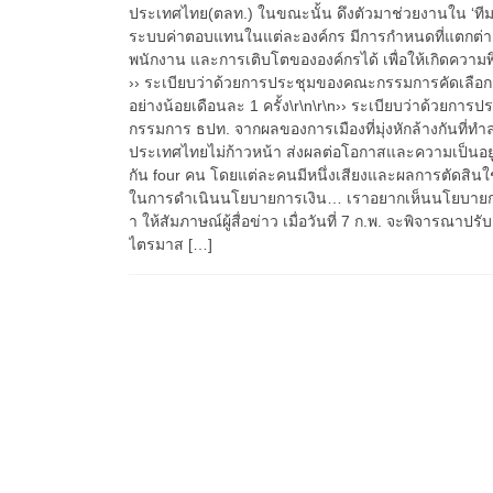
ประเทศไทย(ตลท.) ในขณะนั้น ดึงตัวมาช่วยงานใน ‘ทีมกลย
ระบบค่าตอบแทนในแต่ละองค์กร มีการกำหนดที่แตกต่างกั
พนักงาน และการเติบโตขององค์กรได้ เพื่อให้เกิดความพึ
›› ระเบียบว่าด้วยการประชุมของคณะกรรมการคัดเลือ
อย่างน้อยเดือนละ 1 ครั้ง​\r\n\r\n›› ระเบียบว่าด้ว
กรรมการ ธปท. จากผลของการเมืองที่มุ่งหักล้างกันที่
ประเทศไทยไม่ก้าวหน้า ส่งผลต่อโอกาสและความเป็นอยู่ท
กัน four คน โดยแต่ละคนมีหนึ่งเสียงและผลการตัดสินใ
ในการดำเนินนโยบายการเงิน… เราอยากเห็นนโยบายการเง
า ให้สัมภาษณ์ผู้สื่อข่าว เมื่อวันที่ 7 ก.พ. จะพิจารณาปรั
ไตรมาส […]