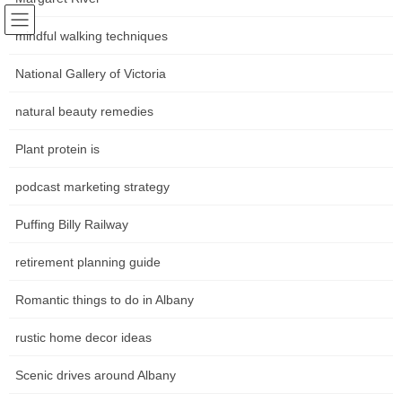
Skip
Skip
Following world trends
to
to
mindful walking techniques
Community news Movements in
the
the
content
Navigation
National Gallery of Victoria
the art world
natural beauty remedies
หน้าหลัก
Plant protein is
podcast marketing strategy
HOME
หน้าหลัก
เศรษฐกิจในปัจจุบัน
Puffing Billy Railway
เศรษฐกิจในปัจจุบัน
retirement planning guide
ข่าวธุรกิจวันนี้: อ่านข่าวธุรกิจล่าสุด ข่าวธุรกิจ
Romantic things to do in Albany
อินเดียสด ส่วนแบ่งการตลาด
rustic home decor ideas
General Tax Directorate ได้เปิดตัวพอร์ทัลอินเทอร์เน็ตใหม่ในเวอร์ชัน
ที่รวบรวมไว้อย่างครบถ้วน น่าดึงดูดและมีชีวิตชีวา พอร์ทัลได้รับการ
Scenic drives around Albany
ออกแบบตามหลักสรีรศาสตร์ที่ได้รับการปรับปรุงและคำนึงถึงการนำ