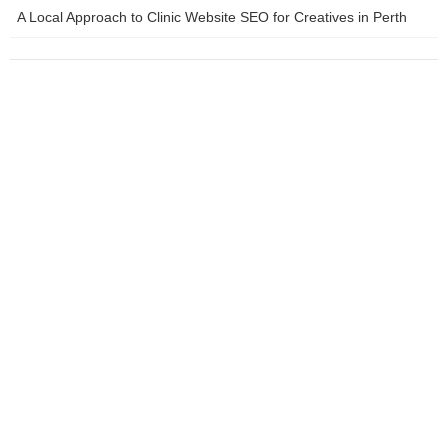
A Local Approach to Clinic Website SEO for Creatives in Perth
Scenic drives around Albany
screen-free hobbies to explore
South Bank (Brisbane)
success starts with mindset
supporting a partner with anxiety
The Ghan Train Journey
travel tips for business travelers
West Coast Wilderness Railway
what is DevOps culture
Which brand of plant protein is good?
การคว่ำบาตรทางการค้า