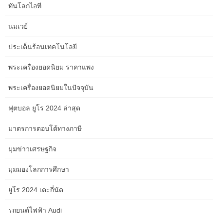
ทันโลกไอที
best Chrome extensions for devs
นมเวย์
Best pubs and bars in Albany
ประเด็นร้อนเทคโนโลยี
Best sunset spots in Albany
พระเครื่องยอดนิยม ราคาแพง
Bungle Bungles (Purnululu)
พระเครื่องยอดนิยมในปัจจุบัน
Crown Sydney
ฟุตบอล ยูโร 2024 ล่าสุด
Fremantle Prison
มาตรการตอบโต้ทางภาษี
future of robotics and AI
มุมข่าวเศรษฐกิจ
Google Ads for small business
มุมมองโลกการศึกษา
healing the inner child in adulthood
ยูโร 2024 เตะกี่นัด
helping kids deal with emotions
รถยนต์ไฟฟ้า Audi