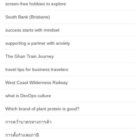
ทางที่ง่ายและสะดวกเพื่อการเข้าถึง … Mr. Mohammed BOUSSAID
screen-free hobbies to explore
รัฐมนตรีว่าการกระทรวงเศรษฐกิจและการคลัง และ Mr. Moulay
Hafid ELALAMY รัฐมนตรีว่าการกระทรวงอุตสาหกรรม การค้า การ
South Bank (Brisbane)
ลงทุน และเศรษฐกิจดิจิทัล ลงนามเมื่อวันจันทร์ที่ 2 พฤษภาคม 2016 ที่
เมืองราบัต โดยมี Mr. Abdelhamid SOUIRI ประธานสมาพันธ์ … นาย
success starts with mindset
Mohammed BOUSSAID รัฐมนตรีว่าการกระทรวงเศรษฐกิจและการ
คลังพบกันในวันศุกร์ที่ 6 พฤษภาคม 2559 ในเมืองราบัต โดยมีนาย
supporting a partner with anxiety
Kenichi TOMIYOSHI รองประธานสำนักงานความร่วมมือระหว่าง
ประเทศของญี่ปุ่น (JICA) ซึ่งอยู่ระหว่างการเยือนโมร็อกโก ในการ
The Ghan Train Journey
แถลงข่าว… ภายใต้การนำของสมเด็จพระราชาธิบดีโมฮัมเหม็ดที่ 6
และประธานาธิบดีแห่งสาธารณรัฐจีน ฯพณฯ สี จิ้นผิง นายโมฮัมเหม็ด
travel tips for business travelers
บุสซาอิด รัฐมนตรีว่าการกระทรวงเศรษฐกิจและการคลัง […]
West Coast Wilderness Railway
Recent posts
what is DevOps culture
How Wellness Brands Can Help Patients Find the Right Service
Which brand of plant protein is good?
Faster in Darwin
การคว่ำบาตรทางการค้า
Clinic Website SEO in Hobart: A Practical Guide for NDIS
การตั้งกำแพงภาษี