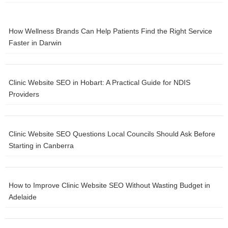
machine learning for beginners
Margaret River
How Wellness Brands Can Help Patients Find the Right Service
Faster in Darwin
mindful walking techniques
National Gallery of Victoria
Clinic Website SEO in Hobart: A Practical Guide for NDIS
natural beauty remedies
Providers
Plant protein is
podcast marketing strategy
Clinic Website SEO Questions Local Councils Should Ask Before
Starting in Canberra
Puffing Billy Railway
retirement planning guide
How to Improve Clinic Website SEO Without Wasting Budget in
Adelaide
Romantic things to do in Albany
rustic home decor ideas