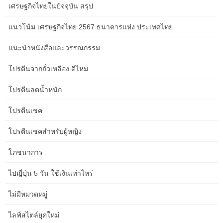
เศรษฐกิจไทยในปัจจุบัน สรุป
how to stay motivated every day
แนวโน้ม เศรษฐกิจไทย 2567 ธนาคารแห่ง ประเทศไทย
how to talk about boundaries
แนะนำหนังสือและวรรณกรรม
how to travel with only a backpack
โปรตีนจากถั่วเหลือง ดีไหม
how to use music to boost concentration
โปรตีนลดน้ำหนัก
how to use Slack effectively
โปรตีนเชค
Islands and Coastal Areas
โปรตีนเชคสำหรับผู้หญิง
keto diet meal plan
โภชนาการ
Lake Eyre
ไปญี่ปุ่น 5 วัน ใช้เงินเท่าไหร่
light therapy for mood and energy
ไม่มีหมวดหมู่
long-distance relationship tips
ไลฟ์สไตล์ยุคใหม่