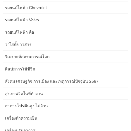
how to arrange furniture in a small room
รถยนต์ไฟฟ้า Chevrolet
how to boost immune resilience
รถยนต์ไฟฟ้า Volvo
how to boost your metabolism
รถยนต์ไฟฟ้า คือ
how to brighten dull skin
วาไรตี้ข่าวสาร
how to build mental toughness
วิเคราะห์สถานการณ์โลก
how to calculate your net worth
ศิลปะการใช้ชีวิต
how to choose travel insurance
สังคม เศรษฐกิจ การเมือง และเหตุการณ์ปัจจุบัน 2567
how to create clarity without micromanaging
สุขภาพจิตในที่ทำงาน
how to curate your digital feeds
อาหารโปรตีนสูง ไม่อ้วน
how to develop laser focus
เครื่องทำความเย็น
how to form deep emotional connections
เครื่องปรับอากาศ