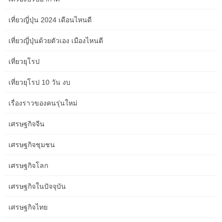
how to install floating shelves
เที่ยวญี่ปุ่น 2024 เดือนไหนดี
how to make your website faster
เที่ยวญี่ปุ่นด้วยตัวเอง เมืองไหนดี
how to manage remote meetings
เที่ยวยุโรป
how to manage screen time
เที่ยวยุโรป 10 วัน งบ
how to overcome procrastination
เรื่องราวของคนรุ่นใหม่
how to personalize your learning process
เศรษฐกิจจีน
how to prep your skin before makeup
เศรษฐกิจชุมชน
how to reduce financial stress
เศรษฐกิจโลก
how to reduce oxidative stress
เศรษฐกิจในปัจจุบัน
how to reset digital habits
เศรษฐกิจไทย
how to scale your business