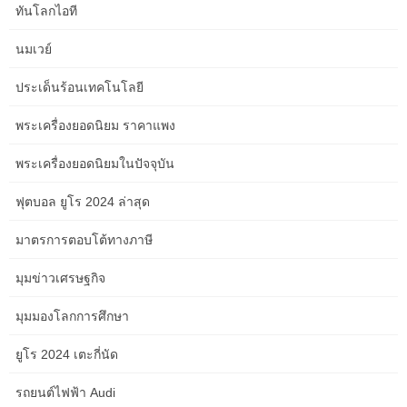
ทันโลกไอที
Smarter Strategies for Aged Care Service
Content: A Guide for Event Organisers in the
นมเวย์
Gold Coast
ประเด็นร้อนเทคโนโลยี
Smarter Strategies for Aged Care Service Content: A Guide for
Event Organisers in the Gold Coast Crikey, it’s a beautiful day
พระเครื่องยอดนิยม ราคาแพง
down here in the Great Southern, the kind of day that makes you
appreciate the simple things. The wind’s just right, carrying that
พระเครื่องยอดนิยมในปัจจุบัน
salty tang from Middleton Beach, and the sun’s glinting off the […]
ฟุตบอล ยูโร 2024 ล่าสุด
Aged Care Service Content Checklist for
มาตรการตอบโต้ทางภาษี
Travel Bloggers in Hobart
Aged Care Service Content Checklist for Travel Bloggers in
มุมข่าวเศรษฐกิจ
Hobart G’day from the rugged coast of Western Australia! While
my heart beats for the Great Southern and Albany’s dramatic
มุมมองโลกการศึกษา
landscapes, I’ve always had a soft spot for Tasmania’s charm.
Hobart, in particular, with its blend of history, stunning natural
ยูโร 2024 เตะกี่นัด
beauty, and burgeoning culinary scene, is […]
รถยนต์ไฟฟ้า Audi