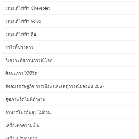
Planning Aged Care Service Content in
รถยนต์ไฟฟ้า Chevrolet
Adelaide: Costs, Risks, and Next Steps
รถยนต์ไฟฟ้า Volvo
Planning Aged Care Service Content in Adelaide: Costs, Risks,
and Next Steps Right, let’s talk about something that’s on many
รถยนต์ไฟฟ้า คือ
minds, especially as we get older or when we’re looking out for
our loved ones. Planning for aged care services, particularly here
วาไรตี้ข่าวสาร
in Adelaide, is a big step. It’s not just about finding a place […]
วิเคราะห์สถานการณ์โลก
Sydney Guide to Aged Care Service Content
ศิลปะการใช้ชีวิต
for Aged Care Providers
Sydney Guide to Aged Care Service Content for Aged Care
สังคม เศรษฐกิจ การเมือง และเหตุการณ์ปัจจุบัน 2567
Providers Navigating the complexities of aged care service
content in Sydney requires a strategic approach, blending
สุขภาพจิตในที่ทำงาน
historical context with current practical needs. For aged care
providers, understanding the local landscape and tailoring
อาหารโปรตีนสูง ไม่อ้วน
communication is paramount. This guide aims to equip providers
with the knowledge to […]
เครื่องทำความเย็น
เครื่องปรับอากาศ