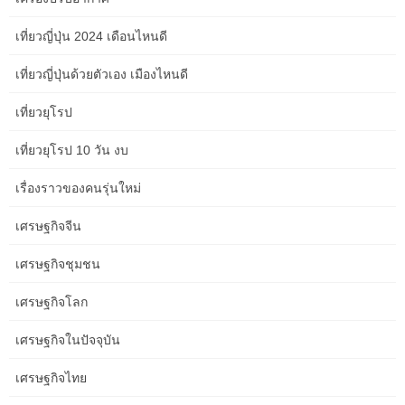
How NDIS Providers Can Explain Options with
More Trust and Clarity in coastal Australia
เที่ยวญี่ปุ่น 2024 เดือนไหนดี
How NDIS Providers Can Explain Options with More Trust and
เที่ยวญี่ปุ่นด้วยตัวเอง เมืองไหนดี
Clarity in coastal Australia For NDIS providers operating along
Australia’s beautiful but often dispersed coastal regions,
เที่ยวยุโรป
explaining complex service options can be a significant hurdle.
Building trust and ensuring clarity is not just good practice; it’s
เที่ยวยุโรป 10 วัน งบ
essential for empowering participants and fostering successful
support relationships. […]
เรื่องราวของคนรุ่นใหม่
Aged Care Service Content in the Northern
เศรษฐกิจจีน
Territory: A Practical Guide for Solo Operators
เศรษฐกิจชุมชน
Aged Care Service Content in the Northern Territory: A Practical
Guide for Solo Operators Running an aged care service solo in
เศรษฐกิจโลก
the vast Northern Territory presents unique challenges and
immense rewards. Your content needs to be clear, trustworthy,
เศรษฐกิจในปัจจุบัน
and accessible to a diverse audience, often in remote areas. This
guide provides actionable steps to create […]
เศรษฐกิจไทย