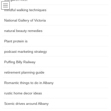
Skip
Skip
Following world trends
to
to
mindful walking techniques
Community news Movements in
the
the
content
Navigation
National Gallery of Victoria
the art world
natural beauty remedies
หน้าหลัก
Plant protein is
podcast marketing strategy
HOME
หน้าหลัก
Puffing Billy Railway
How Wellness Brands Can Help Patients Find
retirement planning guide
the Right Service Faster in Darwin
Romantic things to do in Albany
Imagine stepping off the plane in Darwin. The air hits you, thick
and humid, carrying the scent of eucalyptus and the distant, salty
rustic home decor ideas
tang of the Timor Sea. It’s a symphony of the tropics, a place
where vibrant life thrives under an endless azure sky. But for
Scenic drives around Albany
someone seeking wellness, navigating this beautiful, sprawling
landscape […]