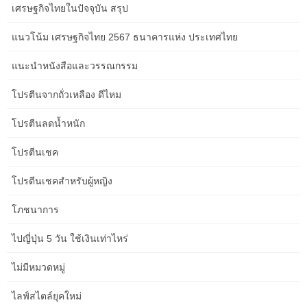
เศรษฐกิจไทยในปัจจุบัน สรุป
Aged Care Service Content Questions
Community Groups Should Ask Before Starting
แนวโน้ม เศรษฐกิจไทย 2567 ธนาคารแห่ง ประเทศไทย
in South Australia
แนะนำหนังสือและวรรณกรรม
Aged Care Service Content Questions Community Groups Should
Ask Before Starting in South Australia For community groups in
โปรตีนจากถั่วเหลือง ดีไหม
South Australia looking to develop content about aged care
services, preparation is paramount. Jumping in without asking the
โปรตีนลดน้ำหนัก
right questions can lead to wasted effort and ineffective
communication. This guide provides a structured checklist to
โปรตีนเชค
ensure your […]
โปรตีนเชคสำหรับผู้หญิง
How to Improve Aged Care Service Content
โภชนาการ
Without Wasting Budget in regional NSW
How to Improve Aged Care Service Content Without Wasting
ไปญี่ปุ่น 5 วัน ใช้เงินเท่าไหร่
Budget in regional NSW Navigating the complexities of aged care
service content in regional NSW demands a shrewd approach to
ไม่มีหมวดหมู่
budget allocation. You don’t need deep pockets to make
significant improvements. The key is smart, targeted strategies
ไลฟ์สไตล์ยุคใหม่