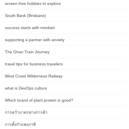
screen-free hobbies to explore
Clinic Website SEO in Hobart: A Practical
South Bank (Brisbane)
Guide for NDIS Providers
success starts with mindset
Clinic Website SEO in Hobart: A Practical Guide for NDIS
Providers Imagine the salty tang of the Derwent River on a brisk
supporting a partner with anxiety
Hobart morning, the scent of woodsmoke from a cottage chimney,
and the majestic silhouette of Mount Wellington watching over the
The Ghan Train Journey
city. This is Hobart, a place where community connection runs
deep, and where […]
travel tips for business travelers
West Coast Wilderness Railway
Clinic Website SEO Questions Local Councils
Should Ask Before Starting in Canberra
what is DevOps culture
Clinic Website SEO Questions Local Councils Should Ask Before
Which brand of plant protein is good?
Starting in Canberra Imagine the crisp Canberra air, carrying the
scent of eucalyptus from the nearby hills. The sun, a brilliant disc
การคว่ำบาตรทางการค้า
in a vast blue sky, warms the polished surfaces of Parliament
House. This is Canberra, a city of purpose and precision, where
การตั้งกำแพงภาษี
community well-being […]