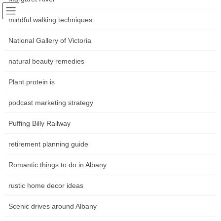
Skip
Skip
Following world trends
to
to
mindful walking techniques
Community news Movements in
the
the
content
Navigation
National Gallery of Victoria
the art world
natural beauty remedies
หน้าหลัก
Plant protein is
podcast marketing strategy
HOME
หน้าหลัก
เศรษฐกิจชุมชน
สถานะปัจจุบันของสหภาพปี 2024: เศรษฐกิจสหรัฐฯ
Puffing Billy Railway
สถานะปัจจุบันของสหภาพปี 2024:
retirement planning guide
เศรษฐกิจสหรัฐฯ
Romantic things to do in Albany
rustic home decor ideas
ผู้บริโภคชะลอการใช้จ่ายในเดือนที่แล้วโดยยอดค้าปลีกลดลง 0.8%
ในเดือนมกราคม (ปรับฤดูกาลแล้ว) ซึ่งเป็นการลดลงที่ใหญ่ที่สุดนับ
Scenic drives around Albany
ตั้งแต่เดือนกุมภาพันธ์ 2023 มีเพียงร้านเฟอร์นิเจอร์ บาร์และร้าน
อาหาร และร้านขายของชำเท่านั้นที่เพิ่มขึ้น แม้ว่าสิ่งนี้จะทำให้ผู้ซื้อ