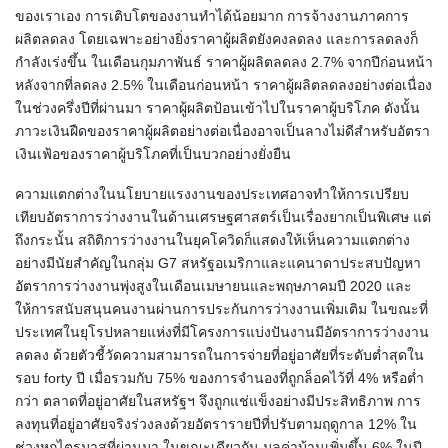
ของเราเอง การเติบโตของงานทำได้น้อยมาก การจ้างงานภาคการ
ผลิตลดลง โดยเฉพาะอย่างยิ่งราคาผู้ผลิตยังคงลดลง และการลดลงก็
กำลังเร่งขึ้น ในเดือนกุมภาพันธ์ ราคาผู้ผลิตลดลง 2.7% จากปีก่อนหน้า
หลังจากที่ลดลง 2.5% ในเดือนก่อนหน้า ราคาผู้ผลิตลดลงอย่างต่อเนื่อง
ในช่วงครึ่งปีที่ผ่านมา ราคาผู้ผลิตป้อนเข้าไปในราคาผู้บริโภค ดังนั้น
ภาวะเงินฝืดของราคาผู้ผลิตอย่างต่อเนื่องอาจเป็นลางไม่ดีสำหรับอัตรา
เงินเฟ้อของราคาผู้บริโภคที่เป็นบวกอย่างยั่งยืน
ความแตกต่างในนโยบายแรงงานของประเทศอาจทำให้การเปรียบ
เทียบอัตราการว่างงานในด้านเศรษฐศาสตร์เป็นเรื่องยากเป็นพิเศษ แต่
ถึงกระนั้น สถิติการว่างงานในยุคโควิดก็แสดงให้เห็นความแตกต่าง
อย่างมีนัยสำคัญในกลุ่ม G7 สหรัฐอเมริกาและแคนาดาประสบปัญหา
อัตราการว่างงานพุ่งสูงในเดือนเมษายนและพฤษภาคมปี 2020 และ
ให้การสนับสนุนคนงานผ่านการประกันการว่างงานเพิ่มเติม ในขณะที่
ประเทศในยุโรปหลายแห่งที่มีโครงการแบ่งปันงานมีอัตราการว่างงาน
ลดลง ด้วยตัวชี้วัดความสามารถในการจ่ายที่อยู่อาศัยที่ระดับต่ำสุดใน
รอบ forty ปี เมื่อรวมกับ 75% ของการจำนองที่ถูกล็อคไว้ที่ 4% หรือต่ำ
กว่า ตลาดที่อยู่อาศัยในสหรัฐฯ จึงถูกแช่แข็งอย่างมีประสิทธิภาพ การ
ลงทุนที่อยู่อาศัยจริงร่วงลงด้วยอัตรารายปีที่ปรับตามฤดูกาล 12% ใน
ช่วงหกไตรมาสที่ผ่านมา ในขณะเดียวกัน มูลค่าบ้านเพิ่มขึ้น 6% ในปี