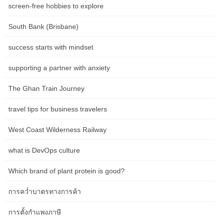
screen-free hobbies to explore
หงุดหงิด แต่ผู้ขายจะต้องแบกรับภาระบางส่วน เนื่องจากพวกเขาจะไม่
สามารถขึ้นราคาได้มากเท่าที่ควรเมื่อราคาลดลง อย่าคาดหวังว่าอัตรา
South Bank (Brisbane)
การจำนองจะลดลงในเร็วๆ นี้ อัตราเฉลี่ยสำหรับการจำนองอัตรา
ดอกเบี้ยคงที่ 30 ปีอยู่ที่ประมาณ 6.7% และอยู่ที่ต่ำกว่า 7% เป็นเวลา
success starts with mindset
หลายเดือน ประเทศในรายชื่อนี้มีประชากร การเมือง ข้อตกลงทางการ
ค้า และประชากรศาสตร์ที่หลากหลาย ซึ่งทั้งหมดนี้มีส่วนสำคัญต่อ
supporting a partner with anxiety
ประสิทธิภาพของเศรษฐกิจและ GDP ของประเทศเหล่านั้น ในขณะที่
The Ghan Train Journey
ประเทศต่างๆ ใช้มาตรการเพื่อลดการทุจริต เปิดตลาด และใช้
ประโยชน์จากทรัพยากรธรรมชาติและเทคโนโลยีใหม่ๆ พวกเขาก็จะ
travel tips for business travelers
เห็น GDP ของพวกเขาเติบโตขึ้น เบลเยียมมีเศรษฐกิจโลกใหญ่เป็น
อันดับ 25 เบลเยียมเป็นศูนย์กลางการค้าและการขนส่งที่มีเศรษฐกิจที่
West Coast Wilderness Railway
หลากหลาย โดยผสมผสานระหว่างบริการ การผลิต และอุตสาหกรรม
เทคโนโลยีขั้นสูง
what is DevOps culture
อัตราการว่างงานเพิ่มขึ้นจนถึงต้นปี 2567 สะท้อนถึงการชะลอตัวของ
Which brand of plant protein is good?
การเติบโตทางเศรษฐกิจ อัตราจะลดลงหลังจากนั้นเมื่อผลผลิตกลับไปสู่
ความสัมพันธ์ในอดีตกับผลผลิตที่เป็นไปได้ มูลค่าที่แท้จริงคือค่าที่ระบุที่
การคว่ำบาตรทางการค้า
ได้รับการปรับเพื่อขจัดผลกระทบของอัตราเงินเฟ้อ หรือผลกระทบของ
การเปลี่ยนแปลงราคาในกรณีขององค์ประกอบของ GDP ขณะนี้ CBO
การตั้งกำแพงภาษี