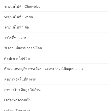
เพื่อตอบสนองอัตราดอกเบี้ยที่เพิ่มขึ้นอย่างรวดเร็วในช่วงปี 2565 หลัง
รถยนต์ไฟฟ้า Chevrolet
จากนั้น ในการคาดการณ์ของ CBO ผลผลิตจะเติบโตในอัตราที่
แข็งแกร่งยิ่งขึ้น เนื่องจากอัตราเงินเฟ้อยังคงลดลงอย่างต่อเนื่องไปสู่
รถยนต์ไฟฟ้า Volvo
ระยะยาวของธนาคารกลางสหรัฐ เป้าหมาย 2 เปอร์เซ็นต์ ภาษีเงินได้
บุคคลธรรมดา การแก้ไขทางเทคนิคทำให้ CBO ประมาณการรายรับ
รถยนต์ไฟฟ้า คือ
ภาษีเงินได้บุคคลธรรมดาในปี 2023 ได้มากขึ้น thirteen พันล้าน
ดอลลาร์ (หรือ 1 เปอร์เซ็นต์) แต่ลดการคาดการณ์รายรับดังกล่าวของ
วาไรตี้ข่าวสาร
หน่วยงานในช่วงปี 2023-2032 ลง one hundred sixty five พันล้าน
ดอลลาร์ (หรือ 1 เปอร์เซ็นต์) CBO เพิ่มประมาณการการรับภาษีเงินได้
วิเคราะห์สถานการณ์โลก
สำหรับปี 2023 เนื่องจากการเก็บภาษีในปี 2022 มีความแข็งแกร่งกว่าที่
คาดไว้ ข้อมูลใหม่ระบุว่าการเพิ่มทุนในปี 2021 นั้นมีมากขึ้นตามส่วน
ศิลปะการใช้ชีวิต
แบ่งของ GDP มากกว่าจุดอื่นๆ ในช่วง forty ปีที่ผ่านมา ข้อมูลเหล่านี้
สังคม เศรษฐกิจ การเมือง และเหตุการณ์ปัจจุบัน 2567
อธิบายถึงความแตกต่างบางประการระหว่างรายได้ภาษีที่คาดการณ์ไว้
กับรายได้จริงในปีก่อนหน้า แต่ CBO ไม่คาดหวังว่ารายรับที่สูงในอดีต
สุขภาพจิตในที่ทำงาน
เช่นนี้จะยังคงดำเนินต่อไป ในการคาดการณ์ของ CBO ซึ่งสะท้อนถึง
สมมติฐานที่ว่ากฎหมายปัจจุบันที่ควบคุมภาษีของรัฐบาลกลางและการ
อาหารโปรตีนสูง ไม่อ้วน
ใช้จ่ายโดยทั่วไปยังคงไม่เปลี่ยนแปลง GDP ที่แท้จริงจะเติบโตเพียง 0.1
เปอร์เซ็นต์ในปี 2023 การชะลอตัวนี้มีสาเหตุมาจากการส่งออกและ
เครื่องทำความเย็น
การลงทุนที่อยู่อาศัยที่ลดลง และการลงทุนในสินค้าคงคลังที่ลดลง
ทั้งหมดนี้ได้รับอิทธิพลจาก อัตราดอกเบี้ยที่สูงขึ้น (ดูตารางที่ 2-2)
เครื่องปรับอากาศ