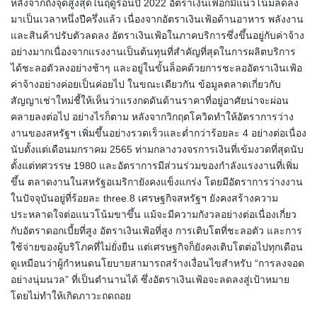
หลังจากถึงจุดสูงสุดในฤดูร้อนปี 2022 อัตราเงินเฟ้อก็มีแนวโน้มลดลง
มาเป็นเวลาหนึ่งปีครึ่งแล้ว เนื่องจากอัตราเงินเฟ้อด้านอาหาร พลังงาน
และสินค้าปรับตัวลดลง อัตราเงินเฟ้อในภาคบริการซึ่งขึ้นอยู่กับค่าจ้าง
อย่างมากเนื่องจากแรงงานเป็นต้นทุนที่สำคัญที่สุดในการผลิตบริการ
ได้ชะลอตัวลงอย่างช้าๆ และอยู่ในขั้นล็อคด้วยการชะลออัตราเงินเฟ้อ
ค่าจ้างอย่างค่อยเป็นค่อยไป ในขณะเดียวกัน ข้อมูลตลาดเกี่ยวกับ
สัญญาเช่าใหม่ชี้ให้เห็นว่าแรงกดดันด้านราคาที่อยู่อาศัยน่าจะผ่อน
คลายลงต่อไป อย่างไรก็ตาม หลังจากวิกฤตโควิดทำให้อัตราการว่าง
งานของสหรัฐฯ เพิ่มขึ้นอย่างรวดเร็วและต่ำกว่าร้อยละ 4 อย่างต่อเนื่อง
นับตั้งแต่เดือนมกราคม 2565 ท่ามกลางวงจรการเงินที่เข้มงวดที่สุดนับ
ตั้งแต่ทศวรรษ 1980 และอัตราการมีส่วนร่วมของกำลังแรงงานที่เพิ่ม
ขึ้น ตลาดงานในสหรัฐอเมริกายังคงแข็งแกร่ง โดยมีอัตราการว่างงาน
ในปัจจุบันอยู่ที่ร้อยละ three.8 เศรษฐกิจสหรัฐฯ ยังคงสร้างความ
ประหลาดใจต่อแนวโน้มขาขึ้น แม้จะมีความกังวลอย่างต่อเนื่องเกี่ยว
กับอัตราดอกเบี้ยที่สูง อัตราเงินเฟ้อที่สูง การเติบโตที่ชะลอตัว และการ
ใช้จ่ายของผู้บริโภคที่ไม่ยั่งยืน แต่เศรษฐกิจก็ยังคงเติบโตต่อไปทุกเดือน
ดูเหมือนว่าผู้กำหนดนโยบายสามารถสร้างเงื่อนไขสำหรับ “การลงจอด
อย่างนุ่มนวล” ที่เป็นตำนานได้ ซึ่งอัตราเงินเฟ้อจะลดลงสู่เป้าหมาย
โดยไม่ทำให้เกิดภาวะถดถอย