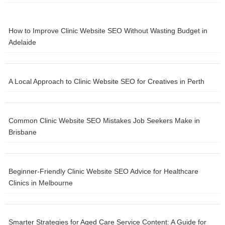
ที่สำคัญที่สุดประการหนึ่งในการทำความเข้าใจโลกของเราในปัจจุบัน
และสิ่งที่เป็นไปได้ในอนาคต มูลนิธิ Ellen MacArthur ทำงานเพื่อเร่ง
การเปลี่ยนแปลงสู่เศรษฐกิจหมุนเวียน เราพัฒนาและส่งเสริมแนวคิด
How to Improve Clinic Website SEO Without Wasting Budget in
เรื่องเศรษฐกิจหมุนเวียน และทำงานร่วมกับธุรกิจ นักวิชาการ ผู้กำหนด
Adelaide
นโยบาย และสถาบันต่างๆ เพื่อระดมโซลูชันระบบในวงกว้างทั่วโลก
พอร์ทัลแบบรวมศูนย์ที่ครบวงจรสำหรับการเข้าถึงและส่งออกชุดข้อมูล
เศรษฐกิจรายเดือนและรายไตรมาสทั่วโลกของ Conference Board
A Local Approach to Clinic Website SEO for Creatives in Perth
ติดตามแนวโน้มที่สำคัญได้ทุกที่ทุกเวลาด้วยชุดข้อมูลแบบเรียลไทม์ที่
ปรับแต่งได้
ในขณะเดียวกัน แม้ว่าอัตราผลตอบแทนพันธบัตรอายุ 10 ปีของจีนจะ
Common Clinic Website SEO Mistakes Job Seekers Make in
เพิ่มขึ้นเล็กน้อยเมื่อสัปดาห์ที่แล้วจากข่าวอัตราเงินเฟ้อที่เป็นบวก แต่
Brisbane
อัตราผลตอบแทนยังคงใกล้เคียงกับระดับต่ำสุดในศตวรรษนี้ สิ่งนี้
สะท้อนถึงความคาดหวังของอัตราเงินเฟ้อที่ต่ำหรือติดลบและการ
เติบโตทางเศรษฐกิจที่ชะลอตัว ช่องว่างที่เพิ่มขึ้นระหว่างอัตราผล
Beginner-Friendly Clinic Website SEO Advice for Healthcare
ตอบแทนพันธบัตรจีนและสหรัฐฯ ทำให้เกิดความเสี่ยงที่นักลงทุนจะ
Clinics in Melbourne
พยายามถอนเงินทุนออกจากจีนต่อไป ซึ่งทำให้เกิดแรงกดดันต่อค่าเงิน
แม้ว่าเงินหยวนที่อ่อนค่าลงจะช่วยเพิ่มความสามารถในการแข่งขันใน
การส่งออก แต่ก็มีแนวโน้มว่าจะเชิญชวนให้มีมาตรการกีดกันทางการ
ค้าเพิ่มเติมจากคู่ค้า นอกจากนี้สกุลเงินที่อ่อนค่าลงจะทำให้ต้นทุนใน
Smarter Strategies for Aged Care Service Content: A Guide for