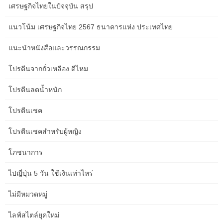
เศรษฐกิจไทยในปัจจุบัน สรุป
ดุลยพินิจ การคาดการณ์เหล่านั้นไม่รวมผลกระทบด้านงบประมาณโดย
ประมาณของกฎระเบียบใหม่ที่เสนอสำหรับการชำระคืนเงินกู้นักเรียน
แนวโน้ม เศรษฐกิจไทย 2567 ธนาคารแห่ง ประเทศไทย
ผ่านแผนการขับเคลื่อนรายได้ที่ประกาศโดยกระทรวงศึกษาธิการเมื่อ
วันที่ 10 มกราคม 2023
แนะนำหนังสือและวรรณกรรม
2522 Paul Volcker กลายเป็นประธานธนาคารกลางสหรัฐ และเริ่ม
โปรตีนจากถั่วเหลือง ดีไหม
รณรงค์เรื่องการปรับขึ้นอัตราดอกเบี้ยเพื่อควบคุมอัตราเงินเฟ้อ มิลตัน
ฟรีดแมนและแอนนา จาค็อบสัน ชวาร์ตษ์ (1980) ตั้งข้อสังเกตว่า
โปรตีนลดน้ำหนัก
สงครามโลกครั้งที่สองทำให้เกิดช่วงเวลาของภาวะเงินเฟ้อที่เทียบเคียง
โปรตีนเชค
ได้กับภาวะเงินเฟ้อที่เกิดขึ้นระหว่างสงครามกลางเมืองและ
สงครามโลกครั้งที่ 1[1] ราคายังพุ่งสูงขึ้นหลังสงครามโลกครั้งที่สองสิ้น
โปรตีนเชคสำหรับผู้หญิง
สุดลง ในปี 1947 อัตราเงินเฟ้อพุ่งสูงขึ้นกว่าร้อยละ 20 ดังแสดงในรูปที่
1 จากข้อมูลของสำนักงานสถิติแรงงาน (BLS) ภาวะเงินเฟ้ออย่าง
โภชนาการ
รวดเร็วหลังสงครามมีสาเหตุมาจากการยกเลิกการควบคุมราคา การ
ขาดแคลนอุปทาน และการคุมขัง ความต้องการ. อย่างไรก็ตาม การ
ไปญี่ปุ่น 5 วัน ใช้เงินเท่าไหร่
เติบโตทางเศรษฐกิจเป็นส่วนสำคัญในการกำหนดสภาพความเป็นอยู่
โดยรวมของผู้คน เช่นเดียวกับในอดีต อนาคตของความยากจนและ
ไม่มีหมวดหมู่
ความไม่เท่าเทียมทั่วโลกจะขึ้นอยู่กับว่าประเทศใดสามารถพัฒนา
เศรษฐกิจของตนให้เติบโตได้อย่างมีนัยสำคัญ ด้วยเหตุนี้ นี่จึงเป็นแง่มุม
ไลฟ์สไตล์ยุคใหม่