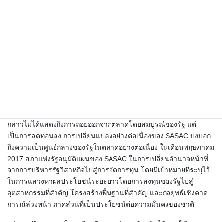
จีน และการใช้ SLF ของเขาเป็นเครื่องมือในการบรรลุเป้าหมายนี้
ไม่ใช่การออกจากเส้นทางของคนรุ่นก่อนโดยสิ้นเชิง แต่กลับสะท้อนให้
เห็นถึงอิทธิพลที่ยั่งยืนต่อการกำหนดนโยบายเศรษฐกิจของจีนในเรื่อง
ความสำเร็จสองประการของ Central Huijin ในการรักษาเสถียรภาพ
ระบบการเงินของจีนและการขยายของ CIC สู่ตลาดการเงินโลก เช่น
เดียวกับ SLF บริษัทการลงทุนที่รัฐเป็นเจ้าของของ SASAC อนุญาตให้
รัฐภาคีใช้การควบคุมโดยการใช้ประโยชน์จากเงินทุนแทนที่จะหันไป
ใช้คำสั่งทางการบริหาร สำหรับผู้นำ CPC รุ่นของสี โมเดล SLF ถือ
เป็นแนวทางที่พร้อมสำหรับการขยายอิทธิพลของรัฐพรรคทั้งในและ
ต่างประเทศ การเปลี่ยนแปลงรูปแบบปฏิสัมพันธ์ระหว่างรัฐกับตลาดดัง
กล่าวไม่ได้แสดงถึงการถอยออกจากตลาดโดยสมบูรณ์ของรัฐ แต่
เป็นการลดทอนลง การเปลี่ยนแปลงอย่างต่อเนื่องของ SASAC บ่งบอก
ถึงความเป็นศูนย์กลางของรัฐในตลาดอย่างต่อเนื่อง ในเดือนพฤษภาคม
2017 สภาแห่งรัฐอนุมัติแผนของ SASAC ในการเปลี่ยนอำนาจหน้าที่
จากการบริหารรัฐวิสาหกิจไปสู่การจัดการทุน โดยมีเป้าหมายที่ระบุไว้
ในการแสวงหาผลประโยชน์ระยะยาวโดยการส่งทุนของรัฐไปสู่
อุตสาหกรรมที่สำคัญ โครงสร้างพื้นฐานที่สำคัญ และกลยุทธ์เชิงคาด
การณ์ล่วงหน้า ภาคส่วนที่เป็นประโยชน์ต่อความมั่นคงของชาติ