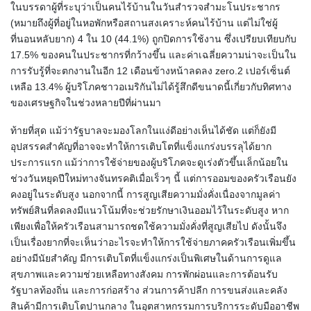
ในบรรดาผู้ที่ระบุว่าเป็นคนไร้บ้านในวันสำรวจสำมะโนประชากร
(หมายถึงผู้ที่อยู่ในหอพักหรือสถานสงเคราะห์คนไร้บ้าน แต่ไม่ใช่ผู้
ที่นอนหลับยาก) 4 ใน 10 (44.1%) ถูกปิดการใช้งาน ซึ่งเปรียบเทียบกับ
17.5% ของคนในประชากรที่กว้างขึ้น และค่าเฉลี่ยความน่าจะเป็นใน
การรับรู้ที่จะตกงานในอีก 12 เดือนข้างหน้าลดลง zero.2 เปอร์เซ็นต์
เหลือ 13.4% ผู้บริโภคชาวอเมริกันไม่ได้รู้สึกดีขนาดนี้เกี่ยวกับทิศทาง
ของเศรษฐกิจในช่วงหลายปีที่ผ่านมา
ท้ายที่สุด แม้ว่ารัฐบาลจะมองโลกในแง่ดีอย่างเห็นได้ชัด แต่ก็ยังมี
อุปสรรคสำคัญที่อาจจะทำให้การเติบโตที่แข็งแกร่งบรรลุได้ยาก
ประการแรก แม้ว่าการใช้จ่ายของผู้บริโภคจะดูเร่งตัวขึ้นเล็กน้อยใน
ช่วงวันหยุดปีใหม่ทางจันทรคติเมื่อเร็วๆ นี้ แต่การออมของครัวเรือนยัง
คงอยู่ในระดับสูง นอกจากนี้ การสูญเสียความมั่งคั่งเนื่องจากมูลค่า
ทรัพย์สินที่ลดลงมีแนวโน้มที่จะช่วยรักษาเงินออมไว้ในระดับสูง หาก
เพียงเพื่อให้ครัวเรือนสามารถชดใช้ความมั่งคั่งที่สูญเสียไป ดังนั้นจึง
เป็นเรื่องยากที่จะเห็นว่าอะไรจะทำให้การใช้จ่ายภาคครัวเรือนเพิ่มขึ้น
อย่างมีนัยสำคัญ มีการเติบโตที่แข็งแกร่งเป็นพิเศษในด้านการดูแล
สุขภาพและความช่วยเหลือทางสังคม การพักผ่อนและการต้อนรับ
รัฐบาลท้องถิ่น และการก่อสร้าง ส่วนการค้าปลีก การขนส่งและคลัง
สินค้ามีการเติบโตปานกลาง ในอุตสาหกรรมการบริการระดับมืออาชีพ