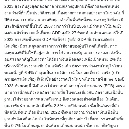
2023 สู่ระดับสูงสุดตลอดกาล ท่ามกลางอุปทานที่ตึงตัวและตำแหน่ง
งานว่างที่ต่ำเป็นประวัติการณ์ เนื่องจากการลดลงอย่างมากในช่วงไม่กี่
ปีที่ผ่านมา เราคิดว่าตลาดที่อยู่อาศัยเป็นพื้นที่หนึ่งของเศรษฐกิจที่อาจมี
ประสิทธิภาพดีขึ้นในปี 2567 มากกว่าในปี 2566 แม้ว่าแนวโน้มจะยัง
คงอ่อนตัวในระยะสั้นก็ตาม GDP สูงถึง 27.four ล้านล้านดอลลาร์ในปี
2023 การเพิ่มขึ้นของ GDP ที่แท้จริง (หรือ GDP ที่ปรับตามอัตรา
เงินเฟ้อ) มีสาเหตุหลักมาจากการใช้จ่ายของผู้บริโภคที่เพิ่มขึ้น การ
ลงทุนคงที่ที่ไม่ใช่ที่อยู่อาศัย การใช้จ่ายภาครัฐ และการส่งออก ดังนั้น
อุปสรรคสำคัญในการทำให้อัตราเงินเฟ้อลดลงเหลือเป้าหมาย 2% คือ
บริการที่ใช้แรงงานเข้มข้น แท้จริงแล้ว อัตราการว่างงานในยูโรโซน
ขณะนี้อยู่ที่ 6.4% ต่ำสุดเป็นประวัติการณ์ ในขณะที่ค่าจ้างจริง (ปรับ
ตามอัตราเงินเฟ้อ) ก็เพิ่มขึ้นอย่างรวดเร็วในช่วงไตรมาสที่ three ของปี
2023 ด้วยเหตุนี้ จึงมีแนวโน้มว่าศูนย์กลางยุโรป ธนาคาร (ECB) จะรอ
นานกว่านี้ก่อนที่จะลดอัตราดอกเบี้ย ในขณะเดียวกัน อัตราเงินเฟ้อพื้น
ฐาน (ไม่รวมอาหารและพลังงาน) ยังคงลดลงอย่างต่อเนื่อง ในเดือน
กุมภาพันธ์ ราคาหลักเพิ่มขึ้น 2.8% จากปีก่อนหน้า ซึ่งเป็นอัตราที่ต่ำ
ที่สุดนับตั้งแต่เดือนมีนาคม 2022 ซึ่งหมายความว่าอัตราเงินเฟ้อพื้น
ฐานกำลังเคลื่อนไหวไปในทิศทางที่ถูกต้อง อย่างไรก็ตาม ราคาหลักเพิ่ม
ขึ้น 0.7% ในเดือนกุมภาพันธ์จากเดือนก่อนหน้า ซึ่งบ่งบอกถึงปัญหา