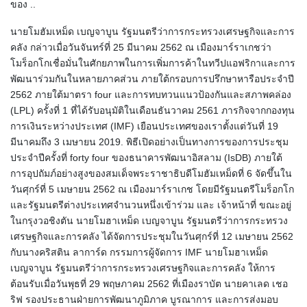
ของ ..
นายโมฮัมเหม็ด เบญจาบูน รัฐมนตรีว่าการกระทรวงเศรษฐกิจและการ
คลัง กล่าวเมื่อวันจันทร์ที่ 25 มีนาคม 2562 ณ เมืองมาร์ราเกชว่า
โมร็อกโกเชื่อมั่นในศักยภาพในการเพิ่มการค้าในทวีปแอฟริกาและการ
พัฒนาร่วมกันในหลายภาคส่วน ภายใต้กรอบการปรึกษาหารือประจำปี
2562 ภายใต้มาตรา four และการทบทวนแนวป้องกันและสภาพคล่อง
(LPL) ครั้งที่ 1 ที่ได้รับอนุมัติในเดือนธันวาคม 2561 ภารกิจจากกองทุน
การเงินระหว่างประเทศ (IMF) เยือนประเทศของเราตั้งแต่วันที่ 19
มีนาคมถึง 3 เมษายน 2019. พิธีเปิดอย่างเป็นทางการของการประชุม
ประจำปีครั้งที่ forty four ของธนาคารพัฒนาอิสลาม (IsDB) ภายใต้
การอุปถัมภ์อย่างสูงของสมเด็จพระราชาธิบดีโมฮัมเหม็ดที่ 6 จัดขึ้นใน
วันศุกร์ที่ 5 เมษายน 2562 ณ เมืองมาร์ราเกช โดยมีรัฐมนตรีโมร็อกโก
และรัฐมนตรีต่างประเทศจำนวนหนึ่งเข้าร่วม และ เจ้าหน้าที่ ขณะอยู่
ในกรุงวอชิงตัน นายโมฮาเหม็ด เบญจาบูน รัฐมนตรีว่าการกระทรวง
เศรษฐกิจและการคลัง ได้จัดการประชุมในวันศุกร์ที่ 12 เมษายน 2562
กับนางคริสติน ลาการ์ด กรรมการผู้จัดการ IMF นายโมฮาเหม็ด
เบญจาบูน รัฐมนตรีว่าการกระทรวงเศรษฐกิจและการคลัง ให้การ
ต้อนรับเมื่อวันพุธที่ 29 พฤษภาคม 2562 ที่เมืองราบัต นายคาเลด เชอ
ริฟ รองประธานฝ่ายการพัฒนาภูมิภาค บูรณาการ และการส่งมอบ