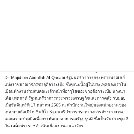
ความสมดุลของเศรษฐกิจมหภาคเป็นหนึ่งในประเด็นสำคัญของ
โครงการเศรษฐกิจของรัฐบาลใหม่นาย Driss El Azami El Idrissi
รัฐมนตรีผู้แทนรัฐมนตรีกระทรวงเศรษฐกิจและการคลังที่รับผิดชอบ
ด้านงบประมาณกล่าวในระหว่าง …
นาง Nadia FETTAH รัฐมนตรีว่าการกระทรวงเศรษฐกิจและการคลัง
เป็นประธานในการประชุมระดับนานาชาติด้าน Financial
Intelligence Unit of la Francophonie (FIU) ที่กรุงราบัต เมื่อวันที่ 27
กันยายน 2565 ซึ่งปัจจุบันราชอาณาจักรโมร็อกโกเป็นประธานาธิบดี
นาง Nadia FETTAH รัฐมนตรีว่าการกระทรวงเศรษฐกิจและการคลัง
จัดขึ้นในวันจันทร์ที่ 3 ตุลาคม 2565 โดยมีการประชุมทำงานร่วมกับ
Dr. Majid bin Abdullah Al-Qasabi รัฐมนตรีว่าการกระทรวงพาณิชย์
แห่งราชอาณาจักรซาอุดีอาระเบีย ซึ่งขณะนี้อยู่ในประเทศของเราใน
เยือนทำงานร่วมกับคณะเจ้าหน้าที่อาวุโสของซาอุดีอาระเบีย นางนา
เดีย เฟตตาห์ รัฐมนตรีว่าการกระทรวงเศรษฐกิจและการคลัง รับมอบ
เมื่อวันจันทร์ที่ 17 ตุลาคม 2565 ณ สำนักงานใหญ่ของหน่วยงานของ
เธอ นายอัลเบิร์ต ชินกิโร รัฐมนตรีว่าการกระทรวงการต่างประเทศ
และความร่วมมือเพื่อการพัฒนาสาธารณรัฐบุรุนดี ซึ่งเป็นวันประชุม 3
วัน เสด็จพระราชดำเนินเยือนราชอาณาจักร