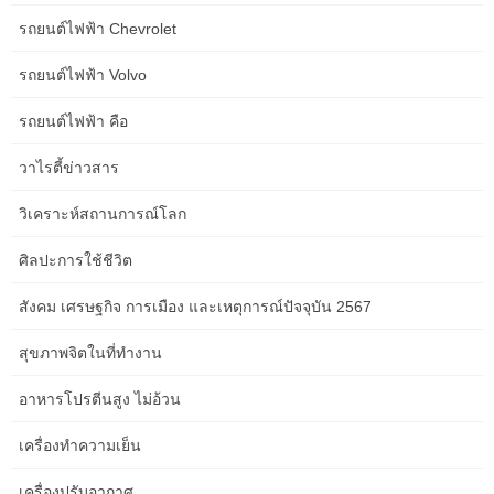
ทศวรรษของโมร็อกโกในการส่งเสริมความเท่าเทียมทางเพศในการ
รถยนต์ไฟฟ้า Chevrolet
จัดการการเงินสาธารณะ นาย. นายโมฮาเหม็ด บุสซาอิด รัฐมนตรี
ว่าการกระทรวงเศรษฐกิจและการคลังแถลงข่าวเมื่อวันพุธที่ eight
รถยนต์ไฟฟ้า Volvo
มกราคม 2557 เรื่องพระราชบัญญัติการคลังปี 2557 สื่อระดับชาติและ
ตัวแทนของสื่อมวลชนต่างประเทศเกือบทั้งหมดที่ได้รับการรับรองจาก
รถยนต์ไฟฟ้า คือ
โมร็อกโกเข้าร่วมการประชุม …
วาไรตี้ข่าวสาร
นาย Mohamed Boussaid รัฐมนตรีว่าการกระทรวงเศรษฐกิจและการ
คลังอ้างว่าในวันพุธที่ 16 เมษายน 2014 ในเมืองคาซาบลังกาว่าภาค
วิเคราะห์สถานการณ์โลก
ประกันภัยของโมร็อกโกมีความก้าวหน้าในช่วงสิบห้าปีที่ผ่านมา
เนื่องจากโครงการอัปเกรดและการนำ … นายโมฮัมเหม็ด บุสซาอิด
ศิลปะการใช้ชีวิต
รัฐมนตรีว่าการกระทรวงเศรษฐกิจและการคลัง ให้การต้อนรับ เมื่อวัน
สังคม เศรษฐกิจ การเมือง และเหตุการณ์ปัจจุบัน 2567
จันทร์ที่ 28 เมษายน ณ สำนักงานใหญ่ของกระทรวงในกรุงราบัต
ฯพณฯ เอกอัครราชทูตวิสามัญผู้มีอำนาจเต็มแห่งสหรัฐอเมริกาประจำ
สุขภาพจิตในที่ทำงาน
โมร็อกโก นาย… นาย Mohamed Boussaïd รัฐมนตรีว่าการกระทรวง
เศรษฐกิจและการคลัง อ้างเมื่อวันจันทร์ที่ 5 พฤษภาคมที่กรุงปารีสว่า”
อาหารโปรตีนสูง ไม่อ้วน
การมีส่วนร่วมของโมร็อกโกในประเทศโครงการที่องค์การเพื่อความ
ร่วมมือทางเศรษฐกิจและการพัฒนา (OECD) วางแผนที่จะเปิดตัวจะ …
เครื่องทำความเย็น
การประชุมประจำปีครั้งแรกเกี่ยวกับการลงทุนในโมร็อกโกจัดขึ้นในวัน
เครื่องปรับอากาศ