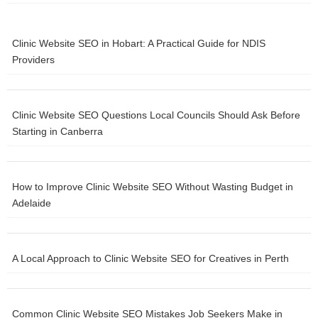
วิจัยในสาธารณะ … นาย Driss El Azami El IDRISSI ผู้แทนรัฐมนตรี
ผู้รับผิดชอบด้านงบประมาณ เข้าร่วมเมื่อวันเสาร์ที่ 29 มีนาคม 2557 ที่
เมืองอาบูจาในการประชุมเชิงปฏิบัติการของการประชุมร่วมประจำปี
Clinic Website SEO in Hobart: A Practical Guide for NDIS
ครั้งที่ 7 ของรัฐมนตรีกระทรวงการคลังของแอฟริกา การวางแผนและ
Providers
การพัฒนาเศรษฐกิจ … โมร็อกโกมีส่วนร่วมในการประชุมประจำปี
ของธนาคารโลกและกองทุนการเงินระหว่างประเทศ (BM-IMF) ซึ่ง
เป็นงานสำคัญในด้านการเงินและเศรษฐกิจโลก ซึ่งจัดขึ้นระหว่างวันที่
eight ถึง 14 ตุลาคม ในเมืองบาหลี ประเทศอินโดนีเซีย ผู้เชี่ยวชาญ
Clinic Website SEO Questions Local Councils Should Ask Before
ระดับนานาชาติและรัฐบาล … นาย Salaheddine MEZOUAR
Starting in Canberra
รัฐมนตรีว่าการกระทรวงเศรษฐกิจและการคลัง เป็นประธานในพิธีลง
นามข้อตกลงเงินกู้และการค้ำประกันกับธนาคารเพื่อการพัฒนาแห่ง
แอฟริกา (ADB) เพื่อเป็นเงินทุนสำหรับโครงการสนับสนุนระยะที่ 2
How to Improve Clinic Website SEO Without Wasting Budget in
สำหรับความคุ้มครองทางการแพทย์ขั้นพื้นฐาน … นาย Salaheddine
Adelaide
Mezouar รัฐมนตรีว่าการกระทรวงเศรษฐกิจและการคลัง เป็นประธาน
ในวันพฤหัสบดีที่ 19 สิงหาคม 2553 ณ สำนักงานใหญ่ของกระทรวง
ซึ่งเป็นพิธีลงนามร่วมกับ (ADB) ของสัญญาเงินกู้และการค้ำประกันที่
A Local Approach to Clinic Website SEO for Creatives in Perth
เกี่ยวข้องกับโครงการเสริมสร้างความเข้มแข็ง … กษัตริย์โมฮัมเหม็ดที่
6 และประธานาธิบดีแห่งสาธารณรัฐแซมเบีย ฯพณฯ นายเอ็ดการ์ ชา
กวา ลุงกู เป็นประธานในวันจันทร์ที่ 20 กุมภาพันธ์ 2560 ณ ทำเนียบ
ประธานาธิบดีในเมืองลูซากา พิธีลงนามของรัฐบาล 19 แห่งและหุ้น
Common Clinic Website SEO Mistakes Job Seekers Make in