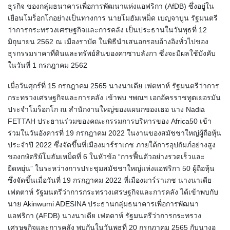
ธุรกิจ ของกลุ่มธนาคารเพื่อการพัฒนาแห่งแอฟริกา (AfDB) ซึ่งอยู่ใน
เยือนโมร็อกโกอย่างเป็นทางการ นายโมฮัมเหม็ด เบญจาบูน รัฐมนตรี
ว่าการกระทรวงเศรษฐกิจและการคลัง เป็นประธานในวันพุธที่ 12
มิถุนายน 2562 ณ เมืองราบัต ในพิธีนำเสนอกรอบอ้างอิงทั่วไปของ
ธุรกรรมราคาที่ดินและทรัพย์สินของคาซาบลังกา ซึ่งจะมีผลใช้บังคับ
ในวันที่ 1 กรกฎาคม 2562
เมื่อวันศุกร์ที่ 15 กรกฎาคม 2565 นางนาเดีย เฟตทาห์ รัฐมนตรีว่าการ
กระทรวงเศรษฐกิจและการคลัง เข้าพบ ฯพณฯ เอกอัครราชทูตเยอรมัน
ประจำโมร็อกโก ณ สำนักงานใหญ่ของแผนกของเธอ นาง Nadia
FETTAH ประธานร่วมของคณะกรรมการบริหารของ Africa50 เข้า
ร่วมในวันอังคารที่ 19 กรกฎาคม 2022 ในงานของสมัชชาใหญ่ผู้ถือหุ้น
ประจำปี 2022 ซึ่งจัดขึ้นที่เมืองมาร์ราเกช ภายใต้การอุปถัมภ์อย่างสูง
ของกษัตริย์โมฮัมเหม็ดที่ 6 ในหัวข้อ “การฟื้นตัวอย่างรวดเร็วและ
ยืดหยุ่น” ในระหว่างการประชุมสมัชชาใหญ่แห่งแอฟริกา 50 ผู้ถือหุ้น
ซึ่งจัดขึ้นเมื่อวันที่ 19 กรกฎาคม 2022 ที่เมืองมาร์ราเกช นางนาเดีย
เฟตตาห์ รัฐมนตรีว่าการกระทรวงเศรษฐกิจและการคลัง ได้เข้าพบกับ
นาย Akinwumi ADESINA ประธานกลุ่มธนาคารเพื่อการพัฒนา
แอฟริกา (AFDB) นางนาเดีย เฟตตาห์ รัฐมนตรีว่าการกระทรวง
เศรษฐกิจและการคลัง พบกันในวันพุธที่ 20 กรกฎาคม 2565 กับนางอ