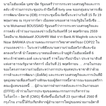
นายโมฮัมเหม็ด บุสซาอิด รัฐมนตรีว่าการกระทรวงเศรษฐกิจและการ
คลัง เข้าร่วมการประชุมประจำปีครั้งที่ forty one ของกลุ่มธนาคารเพื่อ
การพัฒนาอิสลาม (IDB) การประชุมนี้จะจัดขึ้นระหว่างวันที่ 15 ถึง 19
พฤษภาคม ณ กรุงจาการ์ตา เมืองหลวงของสาธารณรัฐอินโดนีเซีย​ …
นาย Mohamed BOUSSAID รัฐมนตรีว่าการกระทรวงเศรษฐกิจและ
การคลัง เข้าร่วมงานแถลงข่าวเมื่อวันจันทร์ที่ 14 พฤศจิกายน 2559
โดยมีนาย Abdelaatif JOUAHRI Wali จาก Bank Al Maghrib และนาย
Nizar BARAKA ประธานคณะกรรมการวิทยาศาสตร์ของ COP22 ใน
งานแถลงข่าว – ในระหว่างพิธีลงนามความร่วมมือทวิภาคีและข้อ
ตกลงทวิภาคี นำโดยพระบาทสมเด็จพระเจ้าอยู่หัวโมฮัมเหม็ดที่ 6
พระเจ้าช่วยพระองค์ และนายเฮรี ราชโอนารีมปานีนา ประธานาธิบดี
แห่งสาธารณรัฐมาดากัสการ์ เมื่อวันที่ 21 พฤศจิกายน … ภายในกรอบ
ของโครงการความร่วมมือระหว่างการประชุมสหประชาชาติว่าด้วย
การค้าและการพัฒนา (อังค์ถัด) และกระทรวงเศรษฐกิจและการเงินที่มี
จุดมุ่งหมายเพื่อเสริมสร้างทักษะของผู้จัดการหนี้สาธารณะของแอฟริกา
คณะผู้แทนของหนี้ … ผู้อำนวยการฝ่ายการคลังและการเงินภายนอก
(DTFE) เข้าร่วมในการประชุมของคณะกรรมการบริหารร่วม
โมร็อกโก – อิตาลี (CMG) ซึ่งจัดขึ้นเมื่อวันที่ 23 กุมภาพันธ์ 2560 ที่
กรุงโรม งานนี้ได้รับเกียรติจากผู้อำนวยการใหญ่ของหน่วยงานอิตาลี