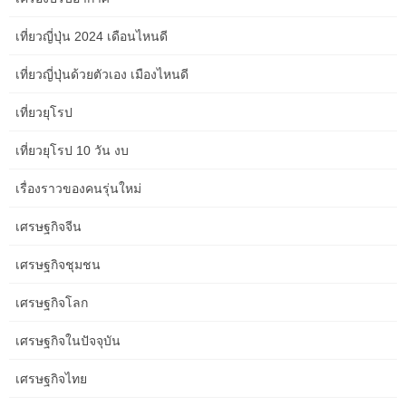
จันทร์ที่ 9 พฤศจิกายน พ.ศ.2552 ที่ลอนดอน โดยมีคณะรัฐมนตรีชุด
ใหญ่ของโมร็อกโกและผู้กำหนดนโยบาย ผู้เชี่ยวชาญ และผู้ค้าชาว
เที่ยวญี่ปุ่น 2024 เดือนไหนดี
อังกฤษเข้าร่วมมากกว่า four hundred ราย นาย. นาย Abdeltif
LOUDYI เลขาธิการกระทรวงเศรษฐกิจและการเงินเป็นประธานในวัน
เที่ยวญี่ปุ่นด้วยตัวเอง เมืองไหนดี
ศุกร์ที่ four ธันวาคม 2552 ในเมืองราบัต ซึ่งเป็นพิธีลงนามข้อตกลง
เที่ยวยุโรป
ความร่วมมือโดยนาย SAMIR Fouad หัวหน้าสถาบันการเงิน (IDF)
ของกระทรวง .. คณะกรรมการติดตามยุทธศาสตร์ซึ่งรัฐมนตรี
เที่ยวยุโรป 10 วัน งบ
กระทรวงเศรษฐกิจและการคลังเป็นผู้เปิดการประชุมครั้งที่ 8 ในวัน
อังคารที่ 15 ธันวาคม ที่กระทรวงเศรษฐกิจและการเงินในเมืองราบัต
เรื่องราวของคนรุ่นใหม่
งานนี้มุ่งเน้นไปที่การพัฒนาล่าสุดในระดับนานาชาติ … เมื่อวันอังคาร
ที่ 2 มีนาคม 2553 นาย Salah Eddine Mezouar รัฐมนตรีว่าการ
เศรษฐกิจจีน
กระทรวงเศรษฐกิจและการคลัง เป็นประธานในพิธีลงนามสัญญากู้ยืม
เงินระหว่างกระทรวงเศรษฐกิจและการเงินกับ JaIda เป็นจำนวนเงิน 6
เศรษฐกิจชุมชน
ล้านเหรียญสหรัฐเพื่อเป็นเงินทุนสำหรับ … นาย Salaheddine
Mezouar รัฐมนตรีว่าการกระทรวงเศรษฐกิจและการเงินร่วมกับนาง
เศรษฐกิจโลก
Francoise Clottes ผู้แทนธนาคารโลกในโมร็อกโก ลงนามเมื่อวัน
เศรษฐกิจในปัจจุบัน
พฤหัสบดีที่ 17 มิถุนายน 2553 ที่สำนักงานของเขา ในข้อตกลงสอง
ฉบับที่เกี่ยวข้องกับการพัฒนานโยบายสินเชื่อสำหรับ … โดยมีนาย
เศรษฐกิจไทย
Abdelilah Benkirane หัวหน้าฝ่ายรัฐบาลเข้าร่วม นาย Nizar Baraka