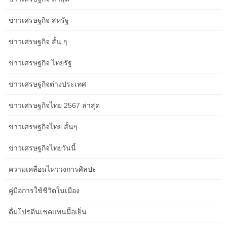
โมฮัมเหม็ด บุสซาอิด รัฐมนตรีว่าการกระทรวงเศรษฐกิจและการคลัง
ให้การต้อนรับเมื่อวันอังคารที่ 11 มีนาคม 2557 ในแผนกของเขา นาย
ข่าวเศรษฐกิจ สหรัฐ
อาลี เชอริฟ อัล อิมาด รัฐมนตรีคลังกาตาร์ การประชุมครั้งนี้เป็นส่วน
หนึ่งของคณะกรรมการร่วมระดับสูงโมร็อกโก – กาตารีซึ่งเริ่ม … «
ข่าวเศรษฐกิจ สั้น ๆ
Wessal Casablanca Port » โครงการคือ « โมเดล โครงการเชิง
โครงสร้างและนวัตกรรมในแง่ของการมองเห็นและการจัดหาเงินทุน
ข่าวเศรษฐกิจ ไทยรัฐ
ตามที่ได้รับการยืนยันจากรัฐมนตรีว่าการกระทรวงเศรษฐกิจและการ
คลัง นาย Mohamed Boussaid เมื่อวันอังคารที่ 1st 2014ในการ
ข่าวเศรษฐกิจต่างประเทศ
ประกาศของเขาต่อ …
ข่าวเศรษฐกิจไทย 2567 ล่าสุด
ตามความคิดริเริ่มของกระทรวงเศรษฐกิจและการเงิน ในวันที่ three
และ 4 พฤษภาคม 2019 การประชุมระดับชาติว่าด้วยภาษีจะจัดขึ้นที่
ข่าวเศรษฐกิจไทย สั้นๆ
เมืองสคิรัต-ราบัต นายโมฮัมเหม็ด เบญจาบูน รัฐมนตรีว่าการกระทรวง
ข่าวเศรษฐกิจไทยวันนี้
เศรษฐกิจและการคลัง กล่าวเปิดการประชุมเมื่อวันอังคารที่ eleven
มิถุนายน 2562 ที่เมืองราบัต เพื่อเปิดตัว Organisations of Real Estate
ความเคลื่อนไหววงการศิลปะ
Collective Investment Undertake (OPCI) ในประเทศโมร็อกโก
สมาชิกของคณะกรรมการควบคุมการคลังสาธารณะของสภาผู้แทน
คู่มือการใช้ชีวิตในเมือง
ราษฎร (CCFP) พร้อมด้วยผู้แทนกลุ่มรัฐสภาและผู้ร่วมงานได้เข้าเยี่ยม
ชมสำนักงานตรวจราชการกระทรวงการคลังในวันพุธที่ 19 มิถุนายน
ดื่มโปรตีนเชคแทนมื้อเย็น
2562 ผู้ตรวจราชการฝ่ายการเงินต้อนรับพวกเขา พร้อมด้วยที่ปรึกษา