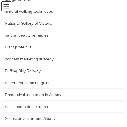
Skip
Skip
Following world trends
to
to
mindful walking techniques
Community news Movements in
the
the
content
Navigation
National Gallery of Victoria
the art world
natural beauty remedies
หน้าหลัก
Plant protein is
podcast marketing strategy
HOME
หน้าหลัก
เศรษฐกิจในปัจจุบัน
ข่าวธุรกิจวันนี้: อ่านข่าวธุรกิจล่าสุด ข่าวธุรกิจอินเดียสด ส่วนแบ่งการตลาด
Puffing Billy Railway
ข่าวธุรกิจวันนี้: อ่านข่าวธุรกิจล่าสุด
retirement planning guide
ข่าวธุรกิจอินเดียสด ส่วนแบ่งการ
Romantic things to do in Albany
ตลาด
rustic home decor ideas
General Tax Directorate ได้เปิดตัวพอร์ทัลอินเทอร์เน็ตใหม่ในเวอร์ชัน
Scenic drives around Albany
ที่รวบรวมไว้อย่างครบถ้วน น่าดึงดูดและมีชีวิตชีวา พอร์ทัลได้รับการ