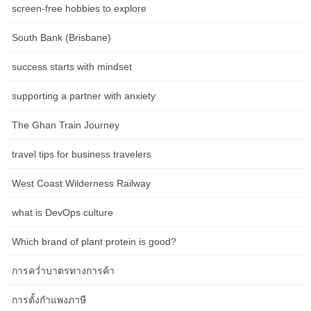
ออกแบบตามหลักสรีรศาสตร์ที่ได้รับการปรับปรุงและคำนึงถึงการนำ
screen-free hobbies to explore
ทางที่ง่ายและสะดวกเพื่อการเข้าถึง … Mr. Mohammed BOUSSAID
South Bank (Brisbane)
รัฐมนตรีว่าการกระทรวงเศรษฐกิจและการคลัง และ Mr. Moulay
Hafid ELALAMY รัฐมนตรีว่าการกระทรวงอุตสาหกรรม การค้า การ
success starts with mindset
ลงทุน และเศรษฐกิจดิจิทัล ลงนามเมื่อวันจันทร์ที่ 2 พฤษภาคม 2016 ที่
เมืองราบัต โดยมี Mr. Abdelhamid SOUIRI ประธานสมาพันธ์ … นาย
supporting a partner with anxiety
Mohammed BOUSSAID รัฐมนตรีว่าการกระทรวงเศรษฐกิจและการ
คลังพบกันในวันศุกร์ที่ 6 พฤษภาคม 2559 ในเมืองราบัต โดยมีนาย
The Ghan Train Journey
Kenichi TOMIYOSHI รองประธานสำนักงานความร่วมมือระหว่าง
ประเทศของญี่ปุ่น (JICA) ซึ่งอยู่ระหว่างการเยือนโมร็อกโก ในการ
travel tips for business travelers
แถลงข่าว… ภายใต้การนำของสมเด็จพระราชาธิบดีโมฮัมเหม็ดที่ 6
West Coast Wilderness Railway
และประธานาธิบดีแห่งสาธารณรัฐจีน ฯพณฯ สี จิ้นผิง นายโมฮัมเหม็ด
บุสซาอิด รัฐมนตรีว่าการกระทรวงเศรษฐกิจและการคลัง และนายเกา
what is DevOps culture
หูเฉิง รัฐมนตรีว่าการกระทรวงพาณิชย์ของจีน ลงนามเมื่อวันพุธที่ 11
พฤษภาคม … นาง Yichi TAMARA เอกอัครราชทูตเอธิโอเปีย ซึ่งได้รับ
Which brand of plant protein is good?
การแต่งตั้งใหม่ประจำราชอาณาจักรโมร็อกโก​ ในระหว่างการประชุม
ครั้งนี้ รัฐมนตรีและเอกอัครราชทูต … นาย Mohammed BOUSSAID
การคว่ำบาตรทางการค้า
รัฐมนตรีว่าการกระทรวงเศรษฐกิจและการคลัง กล่าวเมื่อวันอังคารที่
19 กรกฎาคม 2016 ในเมืองคาซาบลังกาว่าการจดทะเบียน ” MARSA-
การตั้งกำแพงภาษี