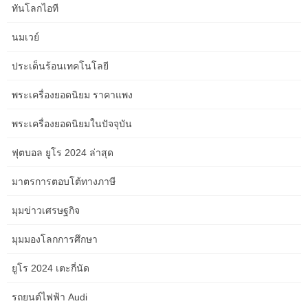
หกคนที่รับผิดชอบด้านกิจกรรมของ IGF นายโมฮัมเหม็ด เบญจาบูน
ทันโลกไอที
รัฐมนตรีว่าการกระทรวงเศรษฐกิจและการคลัง เข้าร่วมการประชุม
ระดับสูงโมร็อกโก-OECD ซึ่งเปิดขึ้นในวันอังคารที่ 25 มิถุนายน 2562
นมเวย์
ณ กรุงปารีส ภายใต้การนำของหัวหน้ารัฐบาลร่วม นาย Saad Dine EL
ประเด็นร้อนเทคโนโลยี
OTMANI และเลขานุการ ทั่วไปขององค์กรนี้ คุณ Angel GURRIA
ในการประชุมฤดูใบไม้ผลิของกองทุนการเงินระหว่างประเทศ (IMF)
พระเครื่องยอดนิยม ราคาแพง
และธนาคารโลก ซึ่งจัดขึ้นระหว่างวันที่ 19 ถึง 21 เมษายนในกรุง
พระเครื่องยอดนิยมในปัจจุบัน
วอชิงตัน นาย Nizar Baraka รัฐมนตรีว่าการกระทรวงเศรษฐกิจและ
การคลัง ดำรงตำแหน่งผู้ว่าการกลุ่มธนาคารโลก (WB) ) สำหรับ
ฟุตบอล ยูโร 2024 ล่าสุด
โมร็อกโก … กลุ่มธนาคารเพื่อการพัฒนาแห่งแอฟริกา (ADB) จะ
จัดการประชุมประจำปี 2556 ในเมืองมาร์ราเกช ประเทศโมร็อกโก
มาตรการตอบโต้ทางภาษี
ตั้งแต่วันที่ 27 ถึง 31 พฤษภาคม 2556 โดยมีผู้แทนมากกว่า 2,500 คน
รวมถึงรัฐมนตรีคลัง ผู้ว่าการธนาคารกลาง และผู้จัดการธุรกิจที่มาจาก
มุมข่าวเศรษฐกิจ
การประชุม 78 … งานสัมมนาและเวิร์คช็อปเฉพาะเรื่องหลายแห่งเปิด
พร้อมกันในวันจันทร์ที่ 27 พฤษภาคม 2556 ก่อนการประชุมประจำปี
มุมมองโลกการศึกษา
ของธนาคารเพื่อการพัฒนาแอฟริกา (ADB) ซึ่งจะเริ่มอย่างเป็นทางการ
ยูโร 2024 เตะกี่นัด
ในวันพฤหัสบดีที่เมืองสีแดง โดยในงานนี้ผู้เข้าร่วม… การก่อตั้งศูนย์
ความเป็นเลิศด้านงบประมาณที่ตอบสนองต่อเพศสภาพ (EC- GRB)
รถยนต์ไฟฟ้า Audi
ภายใต้กระทรวงเศรษฐกิจและการเงิน เป็นผลมาจากความมุ่งมั่นตลอด